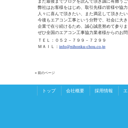
また最後までブログを読んで頂き誠に有難うご
弊社はお客様をはじめ、取引先様の皆様や協力
人々に喜んで頂きたい、また満足して頂きたい
今後もエアコン工事という分野で、社会に大き
企業で在り続けるため、誠心誠意努めて参りま
ぜひ全国のエアコン工事協力業者様からのお問
ＴＥＬ：０５２－７９９－７２９９
ＭＡＩＬ：
info@nihonku-chou.co.jp
« 前のページ
トップ
会社概要
採用情報
エ