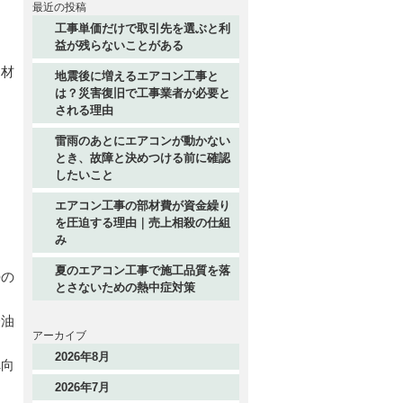
最近の投稿
工事単価だけで取引先を選ぶと利
益が残らないことがある
な材
地震後に増えるエアコン工事と
は？災害復旧で工事業者が必要と
される理由
ろ
雷雨のあとにエアコンが動かない
とき、故障と決めつける前に確認
ま
したいこと
エアコン工事の部材費が資金繰り
を圧迫する理由｜売上相殺の仕組
み
夏のエアコン工事で施工品質を落
勢の
とさないための熱中症対策
軽油
アーカイブ
2026年8月
へ向
2026年7月