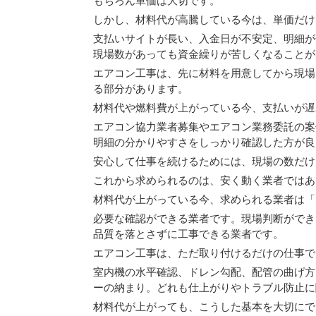
もちろん単価は大切です。
しかし、材料代が高騰している今は、単価だけ
支払いサイトが長い、入金日が不安定、明細が
現場数があっても資金繰りが苦しくなることが
エアコン工事は、先に材料を用意してから現場
る部分があります。
材料代や燃料費が上がっている今、支払いが遅
エアコン協力業者募集やエアコン業務委託の案
明細の分かりやすさをしっかり確認した方が良
安心して仕事を続けるためには、現場の数だけ
これから求められるのは、安く動く業者ではあ
材料代が上がっている今、求められる業者は「
必要な確認ができる業者です。現場判断ができ
品質を落とさずに工事できる業者です。
エアコン工事は、ただ取り付けるだけの仕事で
室内機の水平確認、ドレン勾配、配管の曲げ方
ーの納まり。どれも仕上がりやトラブル防止に
材料代が上がっても、こうした基本を大切にで