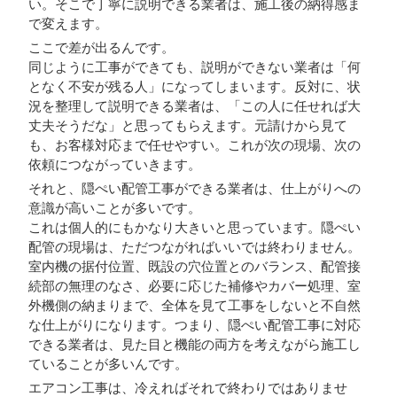
い。そこで丁寧に説明できる業者は、施工後の納得感ま
で変えます。
ここで差が出るんです。
同じように工事ができても、説明ができない業者は「何
となく不安が残る人」になってしまいます。反対に、状
況を整理して説明できる業者は、「この人に任せれば大
丈夫そうだな」と思ってもらえます。元請けから見て
も、お客様対応まで任せやすい。これが次の現場、次の
依頼につながっていきます。
それと、隠ぺい配管工事ができる業者は、仕上がりへの
意識が高いことが多いです。
これは個人的にもかなり大きいと思っています。隠ぺい
配管の現場は、ただつながればいいでは終わりません。
室内機の据付位置、既設の穴位置とのバランス、配管接
続部の無理のなさ、必要に応じた補修やカバー処理、室
外機側の納まりまで、全体を見て工事をしないと不自然
な仕上がりになります。つまり、隠ぺい配管工事に対応
できる業者は、見た目と機能の両方を考えながら施工し
ていることが多いんです。
エアコン工事は、冷えればそれで終わりではありませ