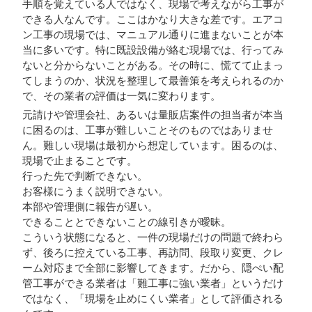
手順を覚えている人ではなく、現場で考えながら工事が
できる人なんです。ここはかなり大きな差です。エアコ
ン工事の現場では、マニュアル通りに進まないことが本
当に多いです。特に既設設備が絡む現場では、行ってみ
ないと分からないことがある。その時に、慌てて止まっ
てしまうのか、状況を整理して最善策を考えられるのか
で、その業者の評価は一気に変わります。
元請けや管理会社、あるいは量販店案件の担当者が本当
に困るのは、工事が難しいことそのものではありませ
ん。難しい現場は最初から想定しています。困るのは、
現場で止まることです。
行った先で判断できない。
お客様にうまく説明できない。
本部や管理側に報告が遅い。
できることとできないことの線引きが曖昧。
こういう状態になると、一件の現場だけの問題で終わら
ず、後ろに控えている工事、再訪問、段取り変更、クレ
ーム対応まで全部に影響してきます。だから、隠ぺい配
管工事ができる業者は「難工事に強い業者」というだけ
ではなく、「現場を止めにくい業者」として評価される