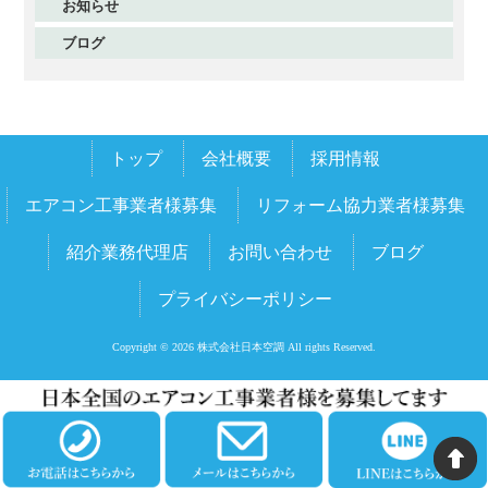
お知らせ
2025年11月
ブログ
2025年10月
2025年9月
2025年8月
トップ
会社概要
採用情報
2025年7月
2025年6月
エアコン工事業者様募集
リフォーム協力業者様募集
2025年5月
紹介業務代理店
お問い合わせ
ブログ
2025年4月
プライバシーポリシー
2025年3月
2025年2月
Copyright © 2026 株式会社日本空調 All rights Reserved.
2025年1月
2024年12月
2024年11月