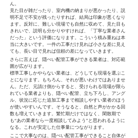
ん。
見た目が雑だったり、室内機の納まりが悪かったり、説
明不足で不安が残ったりすれば、結局は印象が悪くなり
ます。反対に、難しい現場でも自然に収めて、見た目も
きれいで、説明も分かりやすければ、「丁寧な業者さん
だった」という評価になります。こういう積み重ねは本
当に大きいです。一件の工事だけ見れば小さな差に見え
ても、長い目で見れば信頼の差になっていきます。
さらに言えば、隠ぺい配管工事ができる業者は、対応範
囲が広がります。
標準工事しかやらない業者は、どうしても現場を選ぶこ
とになります。もちろん、それが悪いわけではありませ
ん。ただ、元請け側からすると、受けられる現場が限ら
れている業者よりも、隠ぺい配管、立ち下ろし、アング
ル、状況に応じた追加工事まで相談しやすい業者のほう
が使いやすいんです。そうなると、自然と声がかかる回
数も増えていきます。繁忙期だけではなく、閑散期で
も“あの業者なら一度相談してみよう”と思われるように
なる。これが安定した仕事量につながります。
ここで大事なのは、隠ぺい配管工事ができること自体が