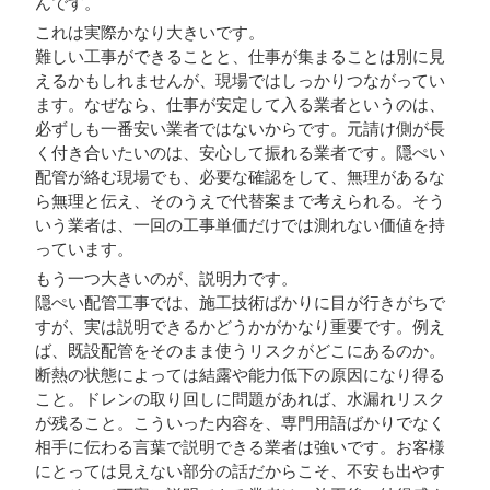
んです。
これは実際かなり大きいです。
難しい工事ができることと、仕事が集まることは別に見
えるかもしれませんが、現場ではしっかりつながってい
ます。なぜなら、仕事が安定して入る業者というのは、
必ずしも一番安い業者ではないからです。元請け側が長
く付き合いたいのは、安心して振れる業者です。隠ぺい
配管が絡む現場でも、必要な確認をして、無理があるな
ら無理と伝え、そのうえで代替案まで考えられる。そう
いう業者は、一回の工事単価だけでは測れない価値を持
っています。
もう一つ大きいのが、説明力です。
隠ぺい配管工事では、施工技術ばかりに目が行きがちで
すが、実は説明できるかどうかがかなり重要です。例え
ば、既設配管をそのまま使うリスクがどこにあるのか。
断熱の状態によっては結露や能力低下の原因になり得る
こと。ドレンの取り回しに問題があれば、水漏れリスク
が残ること。こういった内容を、専門用語ばかりでなく
相手に伝わる言葉で説明できる業者は強いです。お客様
にとっては見えない部分の話だからこそ、不安も出やす