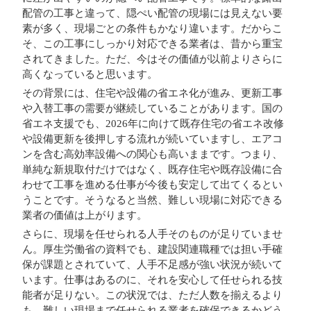
配管の工事と違って、隠ぺい配管の現場には見えない要
素が多く、現場ごとの条件もかなり違います。だからこ
そ、この工事にしっかり対応できる業者は、昔から重宝
されてきました。ただ、今はその価値が以前よりさらに
高くなっていると思います。
その背景には、住宅や設備の省エネ化が進み、更新工事
や入替工事の需要が継続していることがあります。国の
省エネ支援でも、2026年に向けて既存住宅の省エネ改修
や設備更新を後押しする流れが続いていますし、エアコ
ンを含む高効率設備への関心も高いままです。つまり、
単純な新規取付だけではなく、既存住宅や既存設備に合
わせて工事を進める仕事が今後も安定して出てくるとい
うことです。そうなると当然、難しい現場に対応できる
業者の価値は上がります。
さらに、現場を任せられる人手そのものが足りていませ
ん。厚生労働省の資料でも、建設関連職種では担い手確
保が課題とされていて、人手不足感が強い状況が続いて
います。仕事はあるのに、それを安心して任せられる技
能者が足りない。この状況では、ただ人数を揃えるより
も、難しい現場まで任せられる業者を確保できるかどう