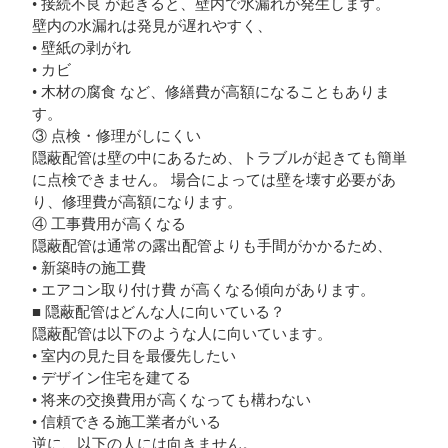
• 接続不良 が起きると、壁内で水漏れが発生します。
壁内の水漏れは発見が遅れやすく、
• 壁紙の剥がれ
• カビ
• 木材の腐食 など、修繕費が高額になることもありま
す。
③ 点検・修理がしにくい
隠蔽配管は壁の中にあるため、トラブルが起きても簡単
に点検できません。 場合によっては壁を壊す必要があ
り、修理費が高額になります。
④ 工事費用が高くなる
隠蔽配管は通常の露出配管よりも手間がかかるため、
• 新築時の施工費
• エアコン取り付け費 が高くなる傾向があります。
■ 隠蔽配管はどんな人に向いている？
隠蔽配管は以下のような人に向いています。
• 室内の見た目を最優先したい
• デザイン住宅を建てる
• 将来の交換費用が高くなっても構わない
• 信頼できる施工業者がいる
逆に、以下の人には向きません。