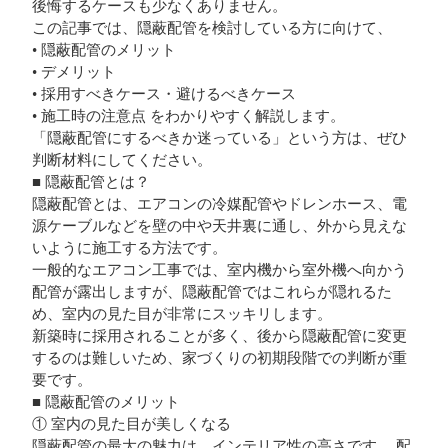
後悔するケースも少なくありません。
この記事では、隠蔽配管を検討している方に向けて、
• 隠蔽配管のメリット
• デメリット
• 採用すべきケース・避けるべきケース
• 施工時の注意点 をわかりやすく解説します。
「隠蔽配管にするべきか迷っている」という方は、ぜひ
判断材料にしてください。
■ 隠蔽配管とは？
隠蔽配管とは、エアコンの冷媒配管やドレンホース、電
源ケーブルなどを壁の中や天井裏に通し、外から見えな
いように施工する方法です。
一般的なエアコン工事では、室内機から室外機へ向かう
配管が露出しますが、隠蔽配管ではこれらが隠れるた
め、室内の見た目が非常にスッキリします。
新築時に採用されることが多く、後から隠蔽配管に変更
するのは難しいため、家づくりの初期段階での判断が重
要です。
■ 隠蔽配管のメリット
① 室内の見た目が美しくなる
隠蔽配管の最大の魅力は、インテリア性の高さです。 配