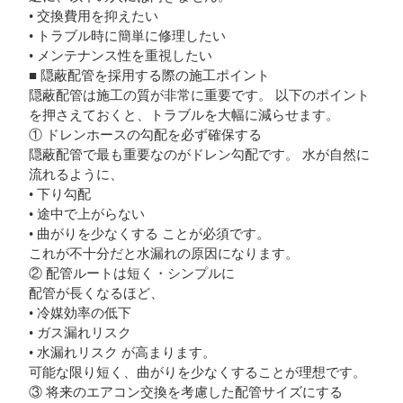
• 交換費用を抑えたい
• トラブル時に簡単に修理したい
• メンテナンス性を重視したい
■ 隠蔽配管を採用する際の施工ポイント
隠蔽配管は施工の質が非常に重要です。 以下のポイント
を押さえておくと、トラブルを大幅に減らせます。
① ドレンホースの勾配を必ず確保する
隠蔽配管で最も重要なのがドレン勾配です。 水が自然に
流れるように、
• 下り勾配
• 途中で上がらない
• 曲がりを少なくする ことが必須です。
これが不十分だと水漏れの原因になります。
② 配管ルートは短く・シンプルに
配管が長くなるほど、
• 冷媒効率の低下
• ガス漏れリスク
• 水漏れリスク が高まります。
可能な限り短く、曲がりを少なくすることが理想です。
③ 将来のエアコン交換を考慮した配管サイズにする