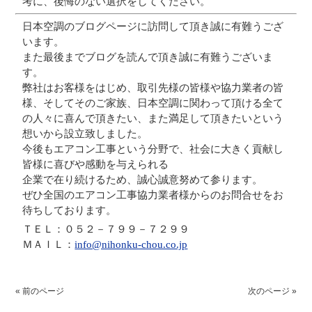
考に、後悔のない選択をしてください。
日本空調のブログページに訪問して頂き誠に有難うござ
います。
また最後までブログを読んで頂き誠に有難うございま
す。
弊社はお客様をはじめ、取引先様の皆様や協力業者の皆
様、そしてそのご家族、日本空調に関わって頂ける全て
の人々に喜んで頂きたい、また満足して頂きたいという
想いから設立致しました。
今後もエアコン工事という分野で、社会に大きく貢献し
皆様に喜びや感動を与えられる
企業で在り続けるため、誠心誠意努めて参ります。
ぜひ全国のエアコン工事協力業者様からのお問合せをお
待ちしております。
ＴＥＬ：０５２－７９９－７２９９
ＭＡＩＬ：
info@nihonku-chou.co.jp
« 前のページ
次のページ »