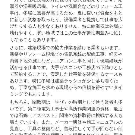
湯器や浴室暖房機、トイレや洗面台などのリフォーム工
事は、冬場に需要が高まるため、夏に稼いだ資金をもと
に新しい資格を取ったり、設備業者と提携して仕事を広
げたりする人も少なくありません。特に給湯器は冬場に
壊れやすく、寒い地域ではこの仕事が繁忙期並みに忙し
くなることもあります。
さらに、建築現場での協力作業を請ける業者もいます。
新築やリフォーム現場での電気系統の配線工事、軽天や
内装下地の施工など、エアコン工事と同じく現場経験が
活かせる仕事です。大手ゼネコンや工務店の下請けとし
て契約することで、安定した仕事量を確保するケースも
あります。特に冬場は建築ラッシュが少し落ち着くた
め、丁寧な施工を求める現場からの信頼を得やすいタイ
ミングでもあります。
もちろん、閑散期は「学び」の時期として使う業者も多
いです。第二種電気工事士や高所作業関連の資格、最近
では石綿（アスベスト）関連の資格取得に挑戦する人も
増えています。また、メーカー研修や施工マニュアルの
見直し、工具の整備など、普段忙しくて手が回らない部