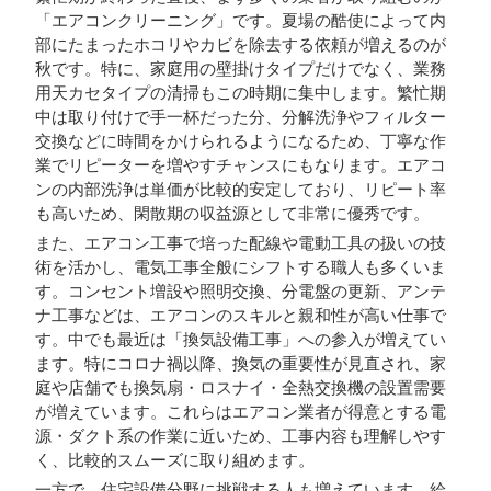
「エアコンクリーニング」です。夏場の酷使によって内
部にたまったホコリやカビを除去する依頼が増えるのが
秋です。特に、家庭用の壁掛けタイプだけでなく、業務
用天カセタイプの清掃もこの時期に集中します。繁忙期
中は取り付けで手一杯だった分、分解洗浄やフィルター
交換などに時間をかけられるようになるため、丁寧な作
業でリピーターを増やすチャンスにもなります。エアコ
ンの内部洗浄は単価が比較的安定しており、リピート率
も高いため、閑散期の収益源として非常に優秀です。
また、エアコン工事で培った配線や電動工具の扱いの技
術を活かし、電気工事全般にシフトする職人も多くいま
す。コンセント増設や照明交換、分電盤の更新、アンテ
ナ工事などは、エアコンのスキルと親和性が高い仕事で
す。中でも最近は「換気設備工事」への参入が増えてい
ます。特にコロナ禍以降、換気の重要性が見直され、家
庭や店舗でも換気扇・ロスナイ・全熱交換機の設置需要
が増えています。これらはエアコン業者が得意とする電
源・ダクト系の作業に近いため、工事内容も理解しやす
く、比較的スムーズに取り組めます。
一方で、住宅設備分野に挑戦する人も増えています。給