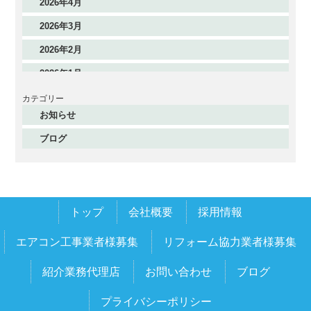
2026年4月
2026年3月
2026年2月
2026年1月
2025年12月
カテゴリー
お知らせ
2025年11月
ブログ
2025年10月
2025年9月
2025年8月
トップ
会社概要
採用情報
2025年7月
2025年6月
エアコン工事業者様募集
リフォーム協力業者様募集
2025年5月
紹介業務代理店
お問い合わせ
ブログ
2025年4月
プライバシーポリシー
2025年3月