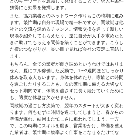
どのキーワードを意識して発信することで、求人や案件
獲得にも効果を発揮します。
また、協力業者とのネットワーク作りもこの時期に進み
ます。繁忙期は自分の現場で精一杯ですが、閑散期は他
社との交流を深めるチャンス。情報交換を通じて新しい
現場を紹介してもらえたり、逆に自分が人手を求めたと
きに助けてもらえる関係を築くことができます。こうし
た横のつながりが、長い目で見れば会社の安定に直結し
ます。
もちろん、全ての業者が働き詰めというわけではありま
せん。夏にフル稼働した反動で、1〜2週間ほどしっかり
休みを取る人もいます。身体を休めたり、家族との時間
を過ごしたりすることも、次の繁忙期に備える大切なリ
セット期間です。体調を崩さずに長く続けていくために
も、適度な休息は欠かせません。
閑散期の過ごし方次第で、翌年のスタートが大きく変わ
ります。何もせずに時間を過ごしてしまうと、春からの
準備が遅れ、結局また忙しさに追われてしまう。一方
で、この時期にスキルを磨き、営業をかけ、準備を整え
た業者は、繁忙期に効率よく仕事をこなせるだけでな