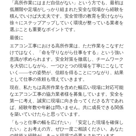
「高所作業にはまだ自信がない」という方でも、最初は
低層階や足場がしっかり組まれた安全な現場から経験を
積んでいけば大丈夫です。安全管理の教育を受けながら
徐々にステップアップしていく環境が整っている業者を
選ぶことも重要なポイントです。
最後に
エアコン工事における高所作業は、ただ作業をこなすだ
けではなく、「命を守りながら仕事をする」という強い
意識が求められます。安全対策を徹底し、チームワーク
を大切にしながら、一つひとつの現場を丁寧にこなして
いく――その姿勢が、信頼を得ることにつながり、結果
として仕事の依頼も増えていきます。
現在、私たちは
高所作業を含めた幅広い現場に対応可能
なエアコン工事の協力業者様
を募集しています。安全を
第一に考え、誠実に現場に向き合ってくださる方であれ
ば、経験年数や年齢は問いません。共に成長できる関係
を築いていけたらと思っています。
「もっと仕事の幅を広げたい」「安定した現場を確保し
たい」とお考えの方、ぜひ一度ご相談ください。あなた
の技術と経験が、きっと現場で必要とされています。