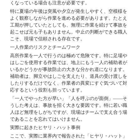
くなっている場合も注意が必要です。
特に
夏場の午後
は突風や夕立が発生しやすく、空模様を
よく観察しながら作業を進める必要があります。たとえ
工期が押していたとしても、無理に作業を続けて事故を
起こせば元も子もありません。中止の判断ができる職人
こそ、現場で信頼される存在です。
一人作業のリスクとチームワーク
高所作業を一人で行うのは極めて危険です。特に足場や
はしごを使用する作業では、
地上にもう一人の補助者が
いるかどうか
が事故防止の大きな分かれ道になります。
補助者は、脚立やはしごを支えたり、道具の受け渡しを
したりするだけでなく、作業者の異変にすぐ気づいて対
応するという役割も担っています。
「一人でやった方が早い」「人を呼ぶのが面倒」――そ
うした考えは、事故を招く大きな要因です。特に若い職
人ほど無理をしがちですが、現場はチームで支え合う場
であることを忘れてはいけません。
実際に起きたヒヤリ・ハット事例
ここで、実際に業界内で報告された「ヒヤリ・ハット」