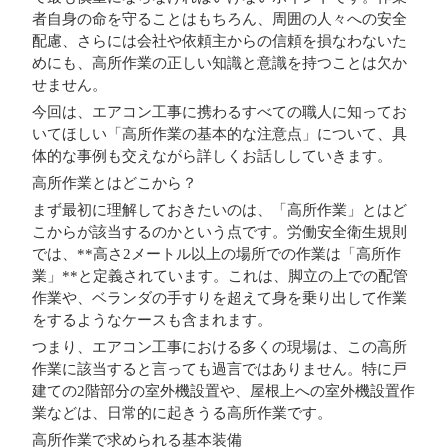
者自身の命を守ることはもちろん、周囲の人々への安全
配慮、さらには会社や依頼主からの信頼を損なわないた
めにも、高所作業の正しい知識と意識を持つことは欠か
せません。
今回は、エアコン工事に携わるすべての職人に知ってお
いてほしい「高所作業の基本的な注意点」について、具
体的な事例も交えながら詳しくお話ししていきます。
高所作業とはどこから？
まず最初に理解しておきたいのは、「高所作業」とはど
こからが該当するのかという点です。労働安全衛生規則
では、**高さ2メートル以上の場所での作業は「高所作
業」**と定義されています。これは、脚立の上での配管
作業や、ベランダの手すりを超えて身を乗り出して作業
をするようなケースも含まれます。
つまり、エアコン工事における多くの現場は、この高所
作業に該当すると言っても過言ではありません。特に戸
建ての2階部分の室外機設置や、屋根上への室外機設置作
業などは、日常的に起きうる高所作業です。
高所作業で求められる基本装備