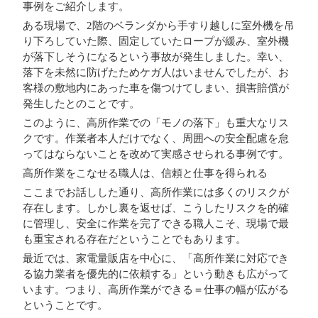
事例をご紹介します。
ある現場で、2階のベランダから手すり越しに室外機を吊
り下ろしていた際、固定していたロープが緩み、室外機
が落下しそうになるという事故が発生しました。幸い、
落下を未然に防げたためケガ人はいませんでしたが、お
客様の敷地内にあった車を傷つけてしまい、損害賠償が
発生したとのことです。
このように、
高所作業での「モノの落下」も重大なリス
ク
です。作業者本人だけでなく、周囲への安全配慮を怠
ってはならないことを改めて実感させられる事例です。
高所作業をこなせる職人は、信頼と仕事を得られる
ここまでお話しした通り、高所作業には多くのリスクが
存在します。しかし裏を返せば、こうしたリスクを的確
に管理し、安全に作業を完了できる職人こそ、現場で最
も重宝される存在だということでもあります。
最近では、家電量販店を中心に、「高所作業に対応でき
る協力業者を優先的に依頼する」という動きも広がって
います。つまり、高所作業ができる＝仕事の幅が広がる
ということです。