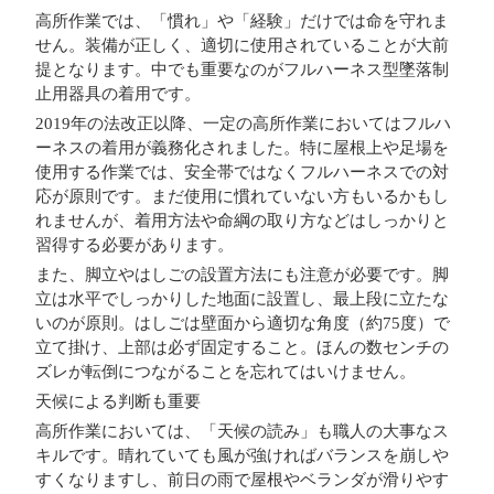
高所作業では、「慣れ」や「経験」だけでは命を守れま
せん。装備が正しく、適切に使用されていることが大前
提となります。中でも重要なのが
フルハーネス型墜落制
止用器具の着用
です。
2019年の法改正以降、一定の高所作業においては
フルハ
ーネスの着用が義務化
されました。特に屋根上や足場を
使用する作業では、安全帯ではなくフルハーネスでの対
応が原則です。まだ使用に慣れていない方もいるかもし
れませんが、着用方法や命綱の取り方などはしっかりと
習得する必要があります。
また、
脚立やはしごの設置方法
にも注意が必要です。脚
立は水平でしっかりした地面に設置し、最上段に立たな
いのが原則。はしごは壁面から適切な角度（約75度）で
立て掛け、上部は必ず固定すること。ほんの数センチの
ズレが転倒につながることを忘れてはいけません。
天候による判断も重要
高所作業においては、「天候の読み」も職人の大事なス
キルです。晴れていても風が強ければバランスを崩しや
すくなりますし、前日の雨で屋根やベランダが滑りやす