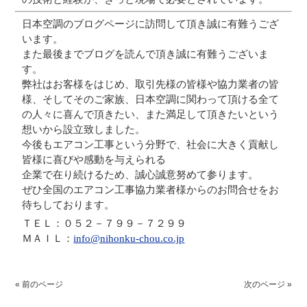
日本空調のブログページに訪問して頂き誠に有難うござ
います。
また最後までブログを読んで頂き誠に有難うございま
す。
弊社はお客様をはじめ、取引先様の皆様や協力業者の皆
様、そしてそのご家族、日本空調に関わって頂ける全て
の人々に喜んで頂きたい、また満足して頂きたいという
想いから設立致しました。
今後もエアコン工事という分野で、社会に大きく貢献し
皆様に喜びや感動を与えられる
企業で在り続けるため、誠心誠意努めて参ります。
ぜひ全国のエアコン工事協力業者様からのお問合せをお
待ちしております。
ＴＥＬ：０５２－７９９－７２９９
ＭＡＩＬ：
info@nihonku-chou.co.jp
« 前のページ
次のページ »