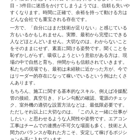
目・3件目に迷惑をかけてしまうようでは、信頼も失いや
すくなります。時間に正確で、余裕を持って動ける方は
どんな会社でも重宝される存在です。
一方で、「自分にはまだ技術が足りない」と感じている
方もいるかもしれません。実際、最初から完璧にできる
人などほとんどいません。大切なのは、わからないこと
をそのままにせず、素直に聞ける姿勢です。聞くことを
恥ずかしがらず、吸収しようという意欲がある方は、現
場の中で自然と育ち、仲間からも信頼されていきます。
私たちの現場でも、最初は未経験に近かった方が、今で
はリーダー的存在になって稼いでいるという例はたくさ
んあります。
もちろん、施工に関する基本的なスキル、例えば冷媒配
管の接続、真空引き、ドレン勾配の確認、電源のチェッ
ク、室外機の適切な設置方法などは、最低限必要です。
ただしそれ以上に大切なのは、「この人と一緒に仕事が
したい」と思わせるような人間性や姿勢です。エアコン
工事はチームでの連携が不可欠な場面も多く、技術と人
間力のバランスが取れた方こそ、安定して稼げるポジシ
ョンを手に入れています。