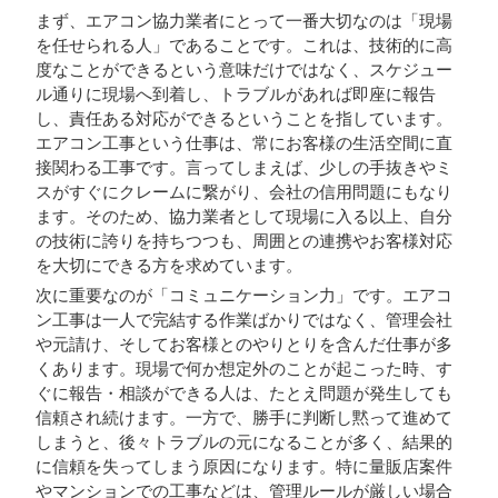
まず、エアコン協力業者にとって一番大切なのは「現場
を任せられる人」であることです。これは、技術的に高
度なことができるという意味だけではなく、スケジュー
ル通りに現場へ到着し、トラブルがあれば即座に報告
し、責任ある対応ができるということを指しています。
エアコン工事という仕事は、常にお客様の生活空間に直
接関わる工事です。言ってしまえば、少しの手抜きやミ
スがすぐにクレームに繋がり、会社の信用問題にもなり
ます。そのため、協力業者として現場に入る以上、自分
の技術に誇りを持ちつつも、周囲との連携やお客様対応
を大切にできる方を求めています。
次に重要なのが「コミュニケーション力」です。エアコ
ン工事は一人で完結する作業ばかりではなく、管理会社
や元請け、そしてお客様とのやりとりを含んだ仕事が多
くあります。現場で何か想定外のことが起こった時、す
ぐに報告・相談ができる人は、たとえ問題が発生しても
信頼され続けます。一方で、勝手に判断し黙って進めて
しまうと、後々トラブルの元になることが多く、結果的
に信頼を失ってしまう原因になります。特に量販店案件
やマンションでの工事などは、管理ルールが厳しい場合