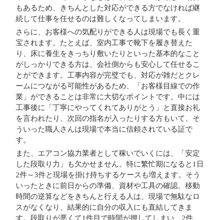
もあるため、きちんとした対応ができる方でなければ継
続して仕事を任せるのは難しくなってしまいます。
さらに、お客様への気配りができる人は現場でも長く重
宝されます。たとえば、室内工事で靴下を履き替えた
り、床に養生をきっちり敷いたりといった基本的なこと
がしっかりできる方は、会社側からも安心して任せるこ
とができます。工事内容が完璧でも、対応が雑だとクレ
ームにつながる可能性があるため、「お客様目線での作
業」ができることは非常に大切なポイントです。中には
工事後に「丁寧にやってくれてありがとう」と直接お礼
を言われたり、次回の指名が入ったりする方もいて、そ
ういった職人さんは現場で本当に信頼されている証で
す。
また、エアコン協力業者として稼いでいくには、「安定
した段取り力」も欠かせません。特に繁忙期になると1日
2件～3件と現場を掛け持ちするケースも増えます。そう
いったときに前日からの準備、資材や工具の確認、移動
時間の逆算などをきちんと行える人は、現場で無駄なロ
スがなくなり、結果的に自分の収入にも直結してきま
す。段取りが悪くて1件目で時間が押してしまい、2件