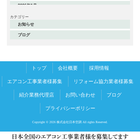
2026年1月
2025年12月
カテゴリー
お知らせ
2025年11月
ブログ
2025年10月
2025年9月
2025年8月
トップ
会社概要
採用情報
2025年7月
2025年6月
エアコン工事業者様募集
リフォーム協力業者様募集
2025年5月
紹介業務代理店
お問い合わせ
ブログ
2025年4月
プライバシーポリシー
2025年3月
2025年2月
Copyright © 2026 株式会社日本空調 All rights Reserved.
2025年1月