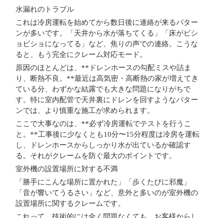
水漏れのトラブル
これは冷房運転を始めてから数日後に連絡が来るパター
ンが多いです。「天井から水が落ちてくる」「床がビシ
ョビショになってる」など、焦りの声での連絡。こうな
ると、もう完全にクレーム対応モード。
原因のほとんどは、**ドレンホースの勾配ミスや詰ま
り、断熱不良。**最近は高気密・高断熱の家が増えてき
ている分、わずかな結露でも大きな問題になりがちで
す。特に室内配管で天井裏にドレンを回すようなパター
ンでは、より慎重な施工が求められます。
ここで大事なのは、**必ず冷房運転でテストを行うこ
と。**工事後に少なくとも10分〜15分程度は冷房を運転
し、ドレンホースからしっかり水が出ているか確認す
る。それがクレームを防ぐ最大のポイントです。
室外機の設置場所に対する不満
「勝手にこんな場所に置かれた」「歩くたびに邪魔」
「音が響いてうるさい」など、意外と多いのが室外機の
設置場所に関するクレームです。
これって、技術的には全く問題なくても、お客様からし