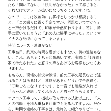
たら「聞いてない」「説明がなかった」って感じると、
それだけでクレーム扱いになっちゃうんですよね。
なので、ここは
設置前にお客様としっかり相談するこ
と。
「この辺りに置く予定ですが、問題ないですか？」
と一声かけるだけで、印象が全然変わります。逆に、勝
手に置いてしまうと「あの人は勝手にやった」というマ
イナスな記憶になってしまいます。
時間にルーズ・連絡がない
工事当日、約束の時間を過ぎても来ない。何の連絡もな
い。これ、めちゃくちゃ印象悪いです。実際に「1時間も
家で待たされた」と怒りの声をあげるお客様も少なくあ
りません。
もちろん、現場の状況や渋滞、前の工事の延長などで遅
れることはあるけど、
連絡があるかどうかで全然違う。
「〇時ごろになりそうです」と一言でも連絡が入れば、
「ちゃんと連絡してくれる人」と思ってもらえます。
エアコン工事って、機械を取り付ける技術以上に、「人
との信頼」を積み重ねる仕事でもあるんですよね。だか
ら、
時間や連絡の丁寧さは、最終的に紹介やリピートに