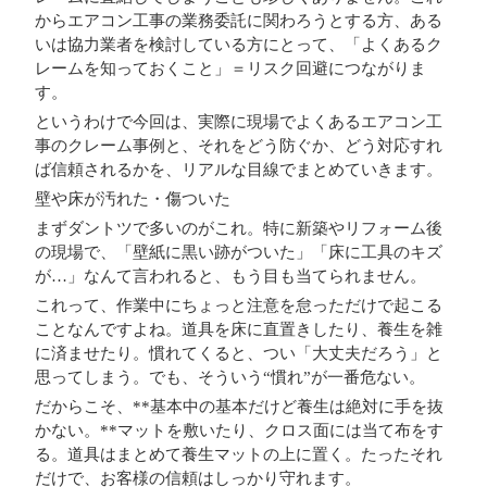
からエアコン工事の業務委託に関わろうとする方、ある
いは協力業者を検討している方にとって、
「よくあるク
レームを知っておくこと」＝リスク回避
につながりま
す。
というわけで今回は、実際に現場でよくあるエアコン工
事のクレーム事例と、それをどう防ぐか、どう対応すれ
ば信頼されるかを、リアルな目線でまとめていきます。
壁や床が汚れた・傷ついた
まずダントツで多いのがこれ。特に新築やリフォーム後
の現場で、「壁紙に黒い跡がついた」「床に工具のキズ
が…」なんて言われると、もう目も当てられません。
これって、作業中にちょっと注意を怠っただけで起こる
ことなんですよね。道具を床に直置きしたり、養生を雑
に済ませたり。慣れてくると、つい「大丈夫だろう」と
思ってしまう。でも、そういう“慣れ”が一番危ない。
だからこそ、**基本中の基本だけど養生は絶対に手を抜
かない。**マットを敷いたり、クロス面には当て布をす
る。道具はまとめて養生マットの上に置く。たったそれ
だけで、お客様の信頼はしっかり守れます。