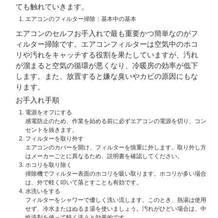
ても触れていきます。
エアコンのフィルター掃除：基本中の基本
エアコンのセルフお手入れで最も重要かつ簡単なのがフ
ィルター掃除です。エアコンフィルターは空気中のホコ
リや汚れをキャッチする役割を果たしていますが、汚れ
が溜まると空気の循環が悪くなり、冷暖房の効率が低下
します。また、放置すると嫌な臭いやカビの原因にもな
ります。
お手入れ手順
電源をオフにする
感電防止のため、作業を始める前に必ずエアコンの電源を切り、コン
セントを抜きます。
フィルターを取り外す
エアコンのカバーを開け、フィルターを慎重に外します。取り外し方
はメーカーごとに異なるため、説明書を確認してください。
ホコリを取り除く
掃除機でフィルター表面のホコリを吸い取ります。ホコリが多い場合
は、外で軽く叩いて落とすことも有効です。
水洗いをする
フィルターをシャワーで優しく洗い流します。このとき、熱湯は使用
せず、冷水またはぬるま湯を使いましょう。汚れがひどい場合は、中
性洗剤を使って軽く洗うと効果的です。