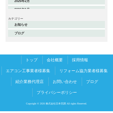
2026年2月
2026年1月
2025年12月
カテゴリー
お知らせ
2025年11月
ブログ
2025年10月
2025年9月
2025年8月
トップ
会社概要
採用情報
2025年7月
2025年6月
エアコン工事業者様募集
リフォーム協力業者様募集
2025年5月
紹介業務代理店
お問い合わせ
ブログ
2025年4月
プライバシーポリシー
2025年3月
2025年2月
Copyright © 2026 株式会社日本空調 All rights Reserved.
2025年1月