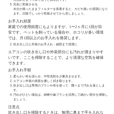
完全に乾燥させる
水分が残ったままフィルターを装着すると、カビや臭いの原因になり
ます。日陰でしっかり乾燥させてから戻しましょう。
お手入れ頻度
家庭での使用頻度にもよりますが、1〜2ヶ月に1回が目
安です。ペットを飼っている場合や、ホコリが多い環境
では、月1回以上のお手入れを推奨します。
吹き出し口と外装のお手入れ：細部まで清潔に
エアコンの吹き出し口や外装部分にも汚れが溜まりやす
いです。ここを掃除することで、より清潔な空気を確保
できます。
お手入れ手順
柔らかい布を湿らせ、中性洗剤を少量含ませます。
エアコン外装の表面を優しく拭き取ります。
吹き出し口は専用のブラシや布を使って、隅々まで汚れを落としま
す。
汚れがひどい場合は、綿棒や歯ブラシを活用して細かい部分を掃除し
ましょう。
注意点
吹き出し口を掃除するときは、無理に奥まで手を入れな