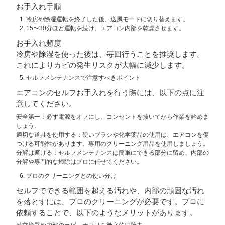
お手入れ手順
冷房や除湿運転を終了した後、送風モードに切り替えます。
15〜30分ほど運転を続け、エアコン内部を乾燥させます。
お手入れ頻度
冷房や除湿を使った後は、毎回行うことを推奨します。
これによりカビの発生リスクが大幅に減少します。
セルフメンテナンスで注意すべきポイント
エアコンのセルフお手入れを行う際には、以下の点に注
意してください。
安全第一
：必ず電源をオフにし、コンセントを抜いてから作業を始めま
しょう。
適切な道具を使用する
：硬いブラシや化学薬品の使用は、エアコンを傷
つける可能性があります。専用のクリーニング用品を使用しましょう。
分解は避ける
：セルフメンテナンスは簡単にできる部分に留め、内部の
分解や専門的な掃除はプロに任せてください。
プロのクリーニングとの使い分け
セルフでできる範囲を超える汚れや、内部の頑固な汚れ
を落とすには、プロのクリーニングが必要です。プロに
依頼することで、以下のようなメリットがあります。