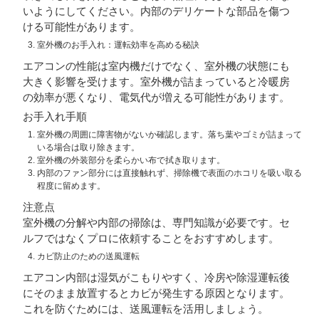
いようにしてください。内部のデリケートな部品を傷つ
ける可能性があります。
室外機のお手入れ：運転効率を高める秘訣
エアコンの性能は室内機だけでなく、室外機の状態にも
大きく影響を受けます。室外機が詰まっていると冷暖房
の効率が悪くなり、電気代が増える可能性があります。
お手入れ手順
室外機の周囲に障害物がないか確認します。落ち葉やゴミが詰まって
いる場合は取り除きます。
室外機の外装部分を柔らかい布で拭き取ります。
内部のファン部分には直接触れず、掃除機で表面のホコリを吸い取る
程度に留めます。
注意点
室外機の分解や内部の掃除は、専門知識が必要です。セ
ルフではなくプロに依頼することをおすすめします。
カビ防止のための送風運転
エアコン内部は湿気がこもりやすく、冷房や除湿運転後
にそのまま放置するとカビが発生する原因となります。
これを防ぐためには、送風運転を活用しましょう。