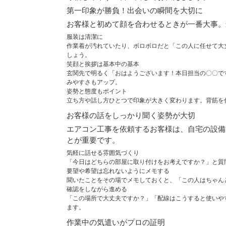
第一印象が勝負！出会いの瞬間を大切に
お客様と初めて顔を合わせるときが一番大事。
服装は清潔に
作業着が汚れていたり、ボロボロだと「この人に任せて大
しょう。
笑顔と挨拶は基本中の基本
玄関先で明るく「おはようございます！本日担当の〇〇で
みやすさもアップ。
姿勢と態度もポイント
立ち方や話し方ひとつで印象が大きく変わります。背筋を
お客様の話をしっかり聞く姿勢が大切
エアコン工事を依頼するお客様は、自宅の設備
とが重要です。
気軽に話せる雰囲気づくり
「今日はどちらの部屋に取り付けをお考えですか？」と質
要望や希望は忘れないようにメモする
聞いたことをその場でメモしておくと、「この人はちゃん
確認をしながら進める
「この場所で大丈夫ですか？」「配線はこうすると使いや
ます。
作業中の気遣いがプロの証明