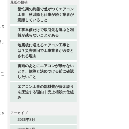
最近の投稿
繁忙期の終盤で差がつくエアコン
工事｜秋以降も仕事が続く業者が
意識していること
えま
工事単価だけで取引先を選ぶと利
益が残らないことがある
親し
地震後に増えるエアコン工事と
は？災害復旧で工事業者が必要と
される理由
雷雨のあとにエアコンが動かない
とき、故障と決めつける前に確認
るこ
したいこと
エアコン工事の部材費が資金繰り
を圧迫する理由｜売上相殺の仕組
み
アーカイブ
でき
2026年8月