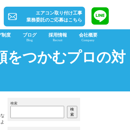
エアコン取り付け工事
業務委託のご応募はこちら
グ制度
ブログ
採用情報
会社概要
Blog
Recruit
Company
頼をつかむプロの対
検索
検
索
はな
、よ