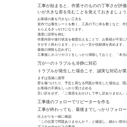
工事が始まると、作業そのものの丁寧さが評価
いが大きな差を生むことを覚えておきましょう
お客様の家を汚さない工夫を
室内では養生シートを敷く、工具の下に布を敷くなど、作
もらえるきっかけになります。
適度に説明を挟む
作業内容や進行状況を都度伝えることで、お客様が不安に
すがすぐ終わります」といった一言が信頼感を高めます。
最後の掃除も忘れずに
工事後にホコリやゴミをしっかり掃除しておくと、「本当
万が一のトラブルも冷静に対応
トラブルが発生した場合こそ、誠実な対応が業
まずは迅速に謝罪
壁を傷つけたり、予定と異なる問題が発生した場合は、隠
お客様の不満をしっかり受け止める
言い訳をせず、「ご迷惑をおかけして申し訳ありません」
工事後のフォローでリピーターを作る
工事が終わっても、最後までしっかりフォロー
仕上がりを一緒に確認
「この位置で問題ありませんか？」と確認し、細かい部分
アフターサービスの案内