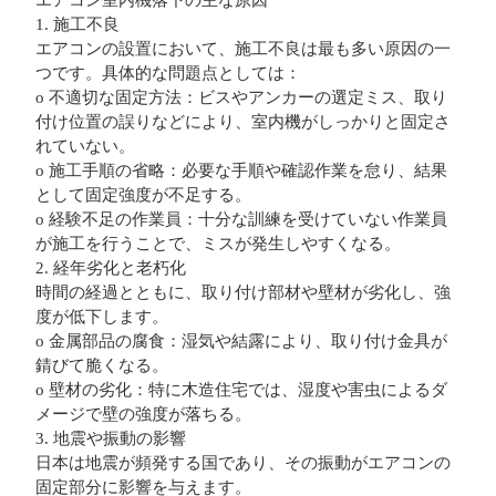
エアコン室内機落下の主な原因
1. 施工不良
エアコンの設置において、施工不良は最も多い原因の一
つです。具体的な問題点としては：
o 不適切な固定方法：ビスやアンカーの選定ミス、取り
付け位置の誤りなどにより、室内機がしっかりと固定さ
れていない。
o 施工手順の省略：必要な手順や確認作業を怠り、結果
として固定強度が不足する。
o 経験不足の作業員：十分な訓練を受けていない作業員
が施工を行うことで、ミスが発生しやすくなる。
2. 経年劣化と老朽化
時間の経過とともに、取り付け部材や壁材が劣化し、強
度が低下します。
o 金属部品の腐食：湿気や結露により、取り付け金具が
錆びて脆くなる。
o 壁材の劣化：特に木造住宅では、湿度や害虫によるダ
メージで壁の強度が落ちる。
3. 地震や振動の影響
日本は地震が頻発する国であり、その振動がエアコンの
固定部分に影響を与えます。