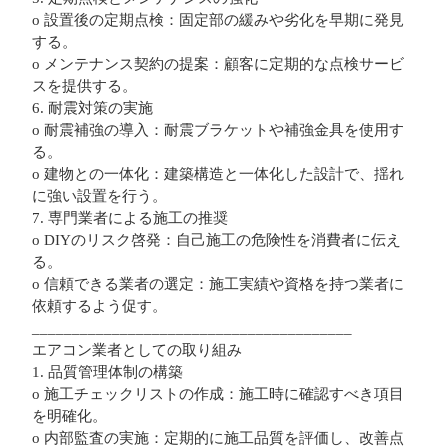
o 設置後の定期点検：固定部の緩みや劣化を早期に発見
する。
o メンテナンス契約の提案：顧客に定期的な点検サービ
スを提供する。
6. 耐震対策の実施
o 耐震補強の導入：耐震ブラケットや補強金具を使用す
る。
o 建物との一体化：建築構造と一体化した設計で、揺れ
に強い設置を行う。
7. 専門業者による施工の推奨
o DIYのリスク啓発：自己施工の危険性を消費者に伝え
る。
o 信頼できる業者の選定：施工実績や資格を持つ業者に
依頼するよう促す。
________________________________________
エアコン業者としての取り組み
1. 品質管理体制の構築
o 施工チェックリストの作成：施工時に確認すべき項目
を明確化。
o 内部監査の実施：定期的に施工品質を評価し、改善点