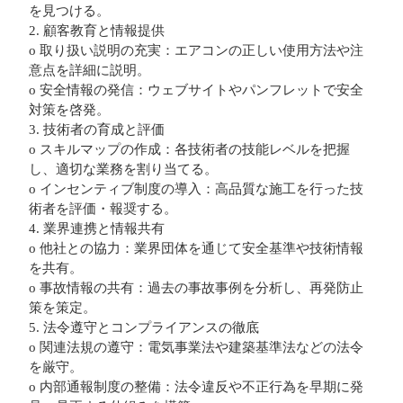
を見つける。
2. 顧客教育と情報提供
o 取り扱い説明の充実：エアコンの正しい使用方法や注
意点を詳細に説明。
o 安全情報の発信：ウェブサイトやパンフレットで安全
対策を啓発。
3. 技術者の育成と評価
o スキルマップの作成：各技術者の技能レベルを把握
し、適切な業務を割り当てる。
o インセンティブ制度の導入：高品質な施工を行った技
術者を評価・報奨する。
4. 業界連携と情報共有
o 他社との協力：業界団体を通じて安全基準や技術情報
を共有。
o 事故情報の共有：過去の事故事例を分析し、再発防止
策を策定。
5. 法令遵守とコンプライアンスの徹底
o 関連法規の遵守：電気事業法や建築基準法などの法令
を厳守。
o 内部通報制度の整備：法令違反や不正行為を早期に発