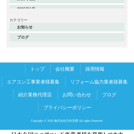
2026年1月
2025年12月
カテゴリー
お知らせ
2025年11月
ブログ
2025年10月
2025年9月
2025年8月
トップ
会社概要
採用情報
2025年7月
2025年6月
エアコン工事業者様募集
リフォーム協力業者様募集
2025年5月
紹介業務代理店
お問い合わせ
ブログ
2025年4月
プライバシーポリシー
2025年3月
2025年2月
Copyright © 2026 株式会社日本空調 All rights Reserved.
2025年1月