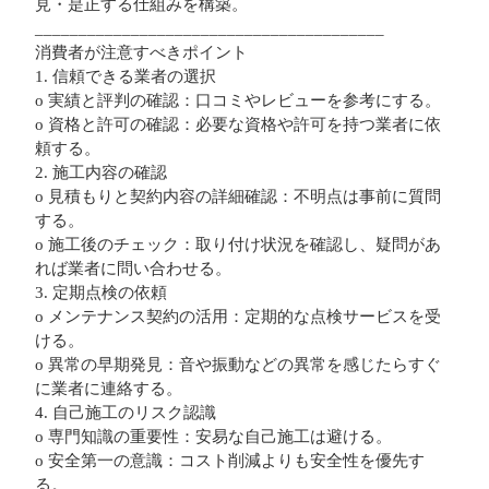
見・是正する仕組みを構築。
________________________________________
消費者が注意すべきポイント
1. 信頼できる業者の選択
o 実績と評判の確認：口コミやレビューを参考にする。
o 資格と許可の確認：必要な資格や許可を持つ業者に依
頼する。
2. 施工内容の確認
o 見積もりと契約内容の詳細確認：不明点は事前に質問
する。
o 施工後のチェック：取り付け状況を確認し、疑問があ
れば業者に問い合わせる。
3. 定期点検の依頼
o メンテナンス契約の活用：定期的な点検サービスを受
ける。
o 異常の早期発見：音や振動などの異常を感じたらすぐ
に業者に連絡する。
4. 自己施工のリスク認識
o 専門知識の重要性：安易な自己施工は避ける。
o 安全第一の意識：コスト削減よりも安全性を優先す
る。