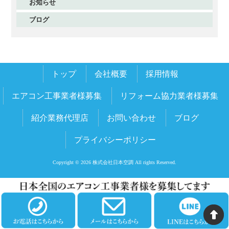
お知らせ
2025年11月
ブログ
2025年10月
2025年9月
2025年8月
トップ
会社概要
採用情報
2025年7月
2025年6月
エアコン工事業者様募集
リフォーム協力業者様募集
2025年5月
紹介業務代理店
お問い合わせ
ブログ
2025年4月
プライバシーポリシー
2025年3月
2025年2月
Copyright © 2026 株式会社日本空調 All rights Reserved.
2025年1月
2024年12月
2024年11月