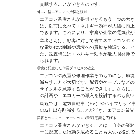
貢献することができるのです。
省エネ型エアコンの推奨と設置
エアコン業者さんが提供できるもう一つの大き
は、以前に比べてエネルギー効率が大幅に向上
できます。これにより、家庭や企業の電気代が
業者さんは、顧客に対して省エネエアコンのメ
な電気代の削減や環境への貢献を強調すること
た、設置時にはエネルギー効率が最大限発揮で
られます。
環境に配慮した作業プロセスの確立
エアコンの設置や修理作業そのものにも、環境
減らすことが大切です。配管やケーブルなどの
サイクルを意識することができます。さらに、
の計画や、エコカーの導入を検討するのも良い
最近では、電気自動車（EV）やハイブリッド
CO2排出を削減することができ、エアコン業
顧客とのコミュニケーションで環境意識を広げる
エアコン業者さんができることは、自身の業務
ーに配慮した行動を広めることも大切な役割で