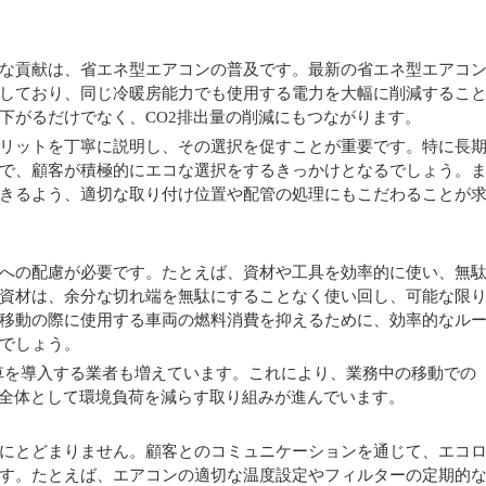
な貢献は、省エネ型エアコンの普及です。最新の省エネ型エアコ
しており、同じ冷暖房能力でも使用する電力を大幅に削減するこ
下がるだけでなく、CO2排出量の削減にもつながります。
リットを丁寧に説明し、その選択を促すことが重要です。特に長
で、顧客が積極的にエコな選択をするきっかけとなるでしょう。
きるよう、適切な取り付け位置や配管の処理にもこだわることが
への配慮が必要です。たとえば、資材や工具を効率的に使い、無
資材は、余分な切れ端を無駄にすることなく使い回し、可能な限
移動の際に使用する車両の燃料消費を抑えるために、効率的なル
でしょう。
車を導入する業者も増えています。これにより、業務中の移動での
界全体として環境負荷を減らす取り組みが進んでいます。
にとどまりません。顧客とのコミュニケーションを通じて、エコ
す。たとえば、エアコンの適切な温度設定やフィルターの定期的