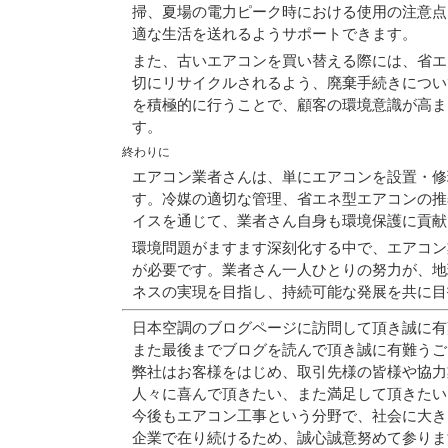
掃、夏場の電力ピーク時における使用の注意点
適な生活を送れるようサポートできます。
また、古いエアコンを買い替える際には、省エ
切にリサイクルされるよう、廃棄手続きについ
を積極的に行うことで、顧客の環境意識が高ま
す。
終わりに
エアコン業者さんは、単にエアコンを設置・修
す。冷媒の適切な管理、省エネ型エアコンの推
イスを通じて、業者さん自身も環境保護に貢献
環境問題がますます深刻化する中で、エアコン
が必要です。業者さん一人ひとりの努力が、地
ネスの実現を目指し、持続可能な発展を共に目
日本空調のブログページに訪問して頂き誠に有
また最後までブログを読んで頂き誠に有難うご
弊社はお客様をはじめ、取引先様の皆様や協力
人々に喜んで頂きたい、また満足して頂きたい
今後もエアコン工事という分野で、社会に大き
企業で在り続けるため、誠心誠意努めて参りま