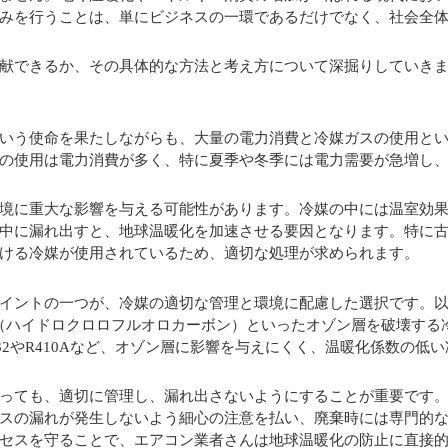
みを行うことは、単にビジネスの一環であるだけでなく、社会全
献できるか、その具体的な方法と考え方について深掘りしていき
いう使命を果たしながらも、大量の電力消費と冷媒ガスの使用と
の使用は電力消費が多く、特に夏季や冬季には電力需要が急増し
境に重大な影響を与える可能性があります。冷媒の中には温室効
中に漏れ出すと、地球温暖化を加速させる要因となります。特に
ける冷媒が使用されているため、適切な処理が求められます。
イントの一つが、冷媒の適切な管理と環境に配慮した選択です。
C（ハイドロクロロフルオロカーボン）といったオゾン層を破壊する
2やR410Aなど、オゾン層に影響を与えにくく、温暖化係数の低い
っても、適切に管理し、漏れ出さないようにすることが重要です
スの漏れが発生しないよう細心の注意を払い、廃棄時には専門的
セスを守ることで、エアコン業者さんは地球温暖化の防止に直接