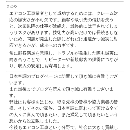
まとめ
エアコン工事業者として成功するためには、
クレーム対
応の誠実さが不可欠
です。顧客や取引先の信頼を失う
と、次回以降の仕事が途絶え、最終的には干されてしま
うリスクがあります。技術力が高いだけでは長続きしな
いため、問題が発生した際にどれだけ迅速かつ誠実に対
応できるかが、成功へのカギです。
常に顧客満足を意識し、トラブルが発生した際も誠実に
向き合うことで、
リピーターや新規顧客の獲得につなが
り、収入の安定にも寄与
します。
日本空調のブログページに訪問して頂き誠に有難うござ
います。
また最後までブログを読んで頂き誠に有難うございま
す。
弊社はお客様をはじめ、取引先様の皆様や協力業者の皆
様、そしてそのご家族、日本空調に関わって頂ける全て
の人々に喜んで頂きたい、また満足して頂きたいという
想いから設立致しました。
今後もエアコン工事という分野で、社会に大きく貢献し