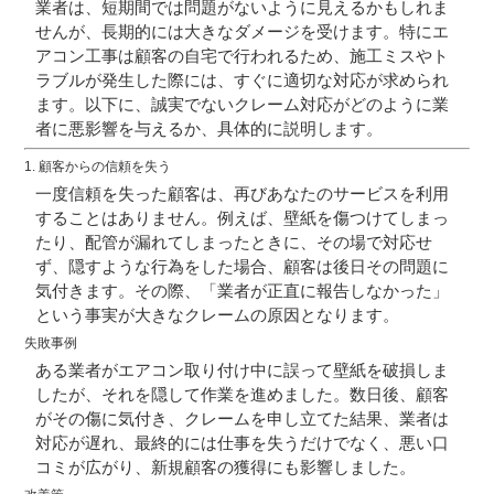
業者は、短期間では問題がないように見えるかもしれま
せんが、
長期的には大きなダメージ
を受けます。特にエ
アコン工事は顧客の自宅で行われるため、施工ミスやト
ラブルが発生した際には、
すぐに適切な対応が求められ
ます
。以下に、誠実でないクレーム対応がどのように業
者に悪影響を与えるか、具体的に説明します。
1.
顧客からの信頼を失う
一度信頼を失った顧客は、再びあなたのサービスを利用
することはありません。例えば、壁紙を傷つけてしまっ
たり、配管が漏れてしまったときに、その場で対応せ
ず、隠すような行為をした場合、顧客は後日その問題に
気付きます。その際、「業者が正直に報告しなかった」
という事実が大きなクレームの原因となります。
失敗事例
ある業者がエアコン取り付け中に誤って壁紙を破損しま
したが、それを隠して作業を進めました。数日後、顧客
がその傷に気付き、クレームを申し立てた結果、業者は
対応が遅れ、
最終的には仕事を失うだけでなく、悪い口
コミが広がり、新規顧客の獲得にも影響
しました​。