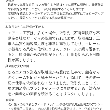
改善策
迅速かつ誠実な対応
: ミスが発生した際はすぐに顧客に報告し、修正作業
や補償を提案することで、信頼を回復することが可能です。
定期的な確認とフォローアップ
: 工事後も定期的に顧客にフォローアップ
を行い、問題がないかを確認する姿勢が重要です。
2.
取引先からの評価が下がる
エアコン工事は、多くの場合、取引先（家電量販店や不
動産会社など）からの依頼で行われます。取引先は、工
事の品質や顧客満足度を非常に重視しており、クレーム
が頻発する業者を信頼しません。クレームが繰り返され
ると、取引先からの評価が下がり、
仕事を切られる
可能
性が高まります。
具体的な失敗の例
あるエアコン業者が取引先から受けた仕事で、顧客から
のクレーム対応が不誠実だったことが原因で、
その後一
切の仕事を依頼されなくなりました
。取引先にとって、
顧客満足度はブランドイメージに直結するため、対応が
悪い業者との関係を続けることはリスクになります​。
改善策
取引先への定期的なフィードバック
: 工事後の顧客満足度調査やアンケー
トを積極的に実施し、その結果を取引先に報告することで信頼を強化で