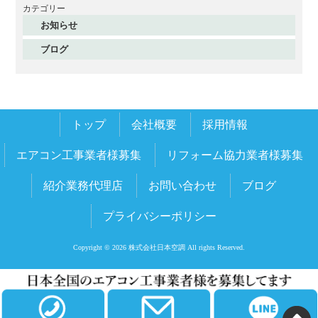
2025年12月
カテゴリー
お知らせ
2025年11月
ブログ
2025年10月
2025年9月
2025年8月
トップ
会社概要
採用情報
2025年7月
2025年6月
エアコン工事業者様募集
リフォーム協力業者様募集
2025年5月
紹介業務代理店
お問い合わせ
ブログ
2025年4月
プライバシーポリシー
2025年3月
2025年2月
Copyright © 2026 株式会社日本空調 All rights Reserved.
2025年1月
2024年12月