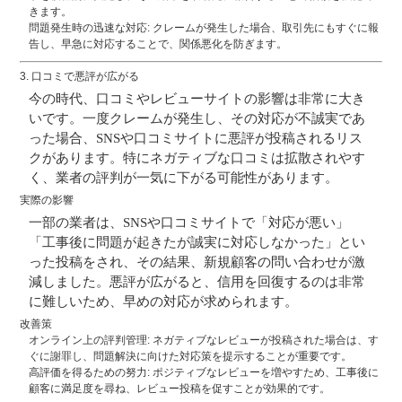
きます。
問題発生時の迅速な対応
: クレームが発生した場合、取引先にもすぐに報
告し、早急に対応することで、関係悪化を防ぎます。
3.
口コミで悪評が広がる
今の時代、口コミやレビューサイトの影響は非常に大き
いです。一度クレームが発生し、その対応が不誠実であ
った場合、SNSや口コミサイトに悪評が投稿されるリス
クがあります。特にネガティブな口コミは拡散されやす
く、
業者の評判が一気に下がる可能性
があります。
実際の影響
一部の業者は、SNSや口コミサイトで「対応が悪い」
「工事後に問題が起きたが誠実に対応しなかった」とい
った投稿をされ、その結果、
新規顧客の問い合わせが激
減
しました。悪評が広がると、信用を回復するのは非常
に難しいため、早めの対応が求められます​。
改善策
オンライン上の評判管理
: ネガティブなレビューが投稿された場合は、す
ぐに謝罪し、問題解決に向けた対応策を提示することが重要です。
高評価を得るための努力
: ポジティブなレビューを増やすため、工事後に
顧客に満足度を尋ね、レビュー投稿を促すことが効果的です。