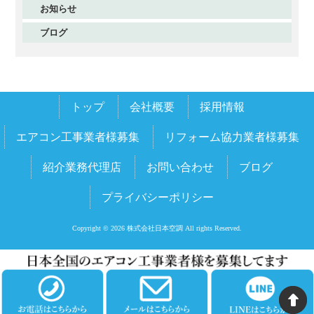
お知らせ
2025年11月
ブログ
2025年10月
2025年9月
2025年8月
トップ
会社概要
採用情報
2025年7月
2025年6月
エアコン工事業者様募集
リフォーム協力業者様募集
2025年5月
紹介業務代理店
お問い合わせ
ブログ
2025年4月
プライバシーポリシー
2025年3月
2025年2月
Copyright © 2026 株式会社日本空調 All rights Reserved.
2025年1月
2024年12月
2024年11月