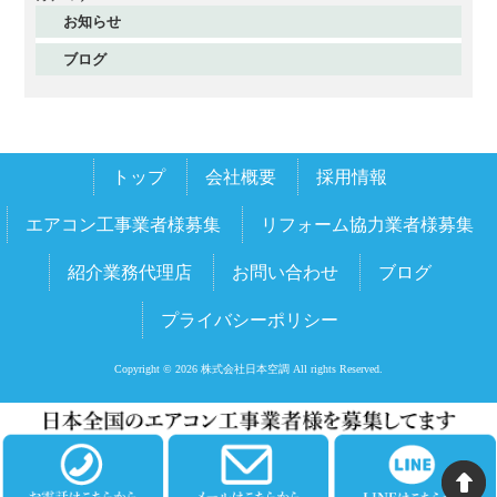
お知らせ
2025年11月
ブログ
2025年10月
2025年9月
2025年8月
トップ
会社概要
採用情報
2025年7月
2025年6月
エアコン工事業者様募集
リフォーム協力業者様募集
2025年5月
紹介業務代理店
お問い合わせ
ブログ
2025年4月
プライバシーポリシー
2025年3月
2025年2月
Copyright © 2026 株式会社日本空調 All rights Reserved.
2025年1月
2024年12月
2024年11月