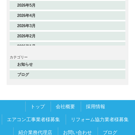
2026年5月
2026年4月
2026年3月
2026年2月
2026年1月
2025年12月
カテゴリー
お知らせ
2025年11月
ブログ
2025年10月
2025年9月
2025年8月
トップ
会社概要
採用情報
2025年7月
2025年6月
エアコン工事業者様募集
リフォーム協力業者様募集
2025年5月
紹介業務代理店
お問い合わせ
ブログ