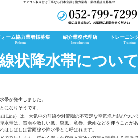
エアコン取り付け工事なら日本空調 | 協力業者・業務委託先募集中
フォーム協力業者様募集
紹介業務代理店
トレーニン
Reform
Introduction
Training
線状降水帯につい
水帯が発生しました。
とになりそうです。
all Line）は、大気中の前線や対流圏の不安定な空気塊と結びつい
降水帯は、雷雨や激しい風、突風、竜巻、豪雨などを伴うことが
れはしばしば雷雨線や降水帯とも呼ばれます。