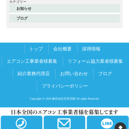
2025年12月
カテゴリー
お知らせ
2025年11月
ブログ
2025年10月
2025年9月
2025年8月
トップ
会社概要
採用情報
2025年7月
2025年6月
エアコン工事業者様募集
リフォーム協力業者様募集
2025年5月
紹介業務代理店
お問い合わせ
ブログ
2025年4月
プライバシーポリシー
2025年3月
2025年2月
Copyright © 2026 株式会社日本空調 All rights Reserved.
2025年1月
2024年12月
2024年11月