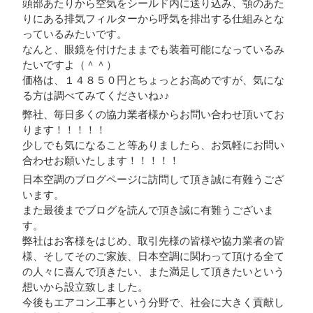
頭部あたりから空気をシールド内に送り込み、顎のあた
りにある排気フィルターから呼気を排出する仕組みとな
っているみたいです。
なんと、眼鏡を付けたままでも装着可能になっているみ
たいですよ（＾＾）
価格は、１４８５０円とちょっとお高めですが、気にな
る方は調べてみてくださいね♪♪
弊社、毎日多くの協力業者様からお問い合わせ頂いてお
ります！！！！！
少しでも気になること等ありましたら、お気軽にお問い
合わせお願いたします！！！！！
日本空調のブログページに訪問して頂き誠に有難うござ
います。
また最後までブログを読んで頂き誠に有難うございま
す。
弊社はお客様をはじめ、取引先様の皆様や協力業者の皆
様、そしてそのご家族、日本空調に関わって頂ける全て
の人々に喜んで頂きたい、また満足して頂きたいという
想いから設立致しました。
今後もエアコン工事という分野で、社会に大きく貢献し