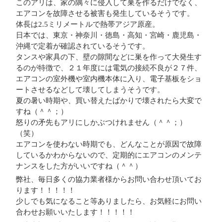
このアリは、家の隅々に侵入して巣を作るだけでなく、
エアコンを故障させる被害も発生しているそうです。
体長は2.5ミリメートルで熱帯アジア原産。
日本では、東京・神奈川・徳島・高知・宮崎・鹿児島・
沖縄で定着が確認されているそうです。
タンスや家具の下、壁の隙間などに巣を作って大発生す
るのが特徴で、２１年度には電気の接続不良が２７件、
エアコンの室外機や室内機本体に入り、電子基板をショ
ートさせるなどして壊してしまうそうです。
夏の暑い時期や、買い替えたばかりで壊されたら大変で
すね（＾＾；）
怒りの矛先もアリにしかぶつけれません（＾＾；）
（笑）
エアコンを使わない時期でも、どんなことが原因で故障
しているかわからないので、定期的にエアコンのメンテ
ナンスをした方がいいですね（＾＾）
弊社、毎日多くの協力業者様からお問い合わせ頂いてお
ります！！！！！
少しでも気になること等ありましたら、お気軽にお問い
合わせお願いいたします！！！！！