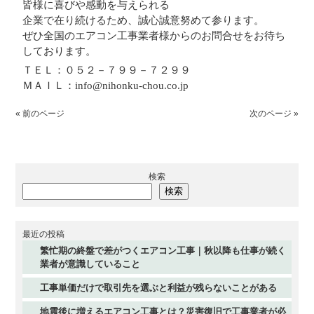
皆様に喜びや感動を与えられる
企業で在り続けるため、誠心誠意努めて参ります。
ぜひ全国のエアコン工事業者様からのお問合せをお待ち
しております。
ＴＥＬ：０５２－７９９－７２９９
ＭＡＩＬ：info@nihonku-chou.co.jp
« 前のページ
次のページ »
検索
検索
最近の投稿
繁忙期の終盤で差がつくエアコン工事｜秋以降も仕事が続く
業者が意識していること
工事単価だけで取引先を選ぶと利益が残らないことがある
地震後に増えるエアコン工事とは？災害復旧で工事業者が必