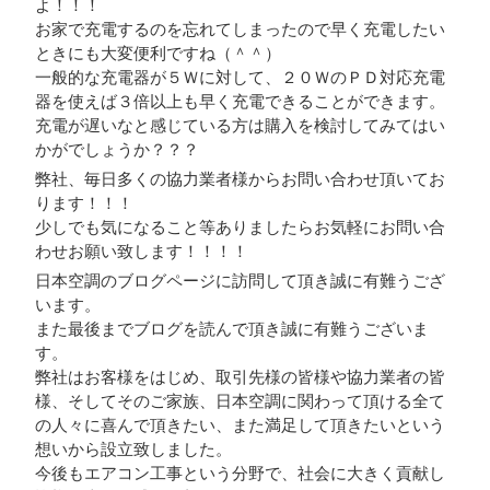
よ！！！
お家で充電するのを忘れてしまったので早く充電したい
ときにも大変便利ですね（＾＾）
一般的な充電器が５Ｗに対して、２０ＷのＰＤ対応充電
器を使えば３倍以上も早く充電できることができます。
充電が遅いなと感じている方は購入を検討してみてはい
かがでしょうか？？？
弊社、毎日多くの協力業者様からお問い合わせ頂いてお
ります！！！
少しでも気になること等ありましたらお気軽にお問い合
わせお願い致します！！！！
日本空調のブログページに訪問して頂き誠に有難うござ
います。
また最後までブログを読んで頂き誠に有難うございま
す。
弊社はお客様をはじめ、取引先様の皆様や協力業者の皆
様、そしてそのご家族、日本空調に関わって頂ける全て
の人々に喜んで頂きたい、また満足して頂きたいという
想いから設立致しました。
今後もエアコン工事という分野で、社会に大きく貢献し