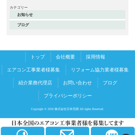
2025年12月
カテゴリー
お知らせ
2025年11月
ブログ
2025年10月
2025年9月
2025年8月
トップ
会社概要
採用情報
2025年7月
2025年6月
エアコン工事業者様募集
リフォーム協力業者様募集
2025年5月
紹介業務代理店
お問い合わせ
ブログ
2025年4月
プライバシーポリシー
2025年3月
2025年2月
Copyright © 2026 株式会社日本空調 All rights Reserved.
2025年1月
2024年12月