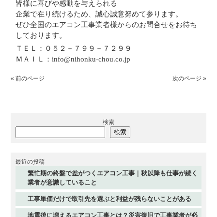
皆様に喜びや感動を与えられる
企業で在り続けるため、誠心誠意努めて参ります。
ぜひ全国のエアコン工事業者様からのお問合せをお待ち
しております。
ＴＥＬ：０５２－７９９－７２９９
ＭＡＩＬ：info@nihonku-chou.co.jp
« 前のページ
次のページ »
検索
検索
最近の投稿
繁忙期の終盤で差がつくエアコン工事｜秋以降も仕事が続く
業者が意識していること
工事単価だけで取引先を選ぶと利益が残らないことがある
地震後に増えるエアコン工事とは？災害復旧で工事業者が必