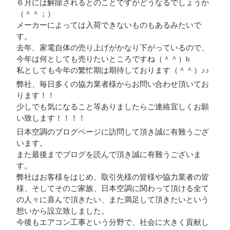
６月には解除されるとのことですがどうなるでしょうか
（＾＾；）
メーカーによっては入荷できないものもあるみたいで
す。
去年、家電自体の売り上げがかなり下がっているので、
今年は何としても売りたいところですね（＾＾）b
私としても今年の繁忙期は期待しております（＾＾）♪♪
弊社、毎日多くの協力業者様からお問い合わせ頂いてお
ります！！
少しでも気になること等ありましたらご連絡宜しくお願
い致します！！！！
日本空調のブログページに訪問して頂き誠に有難うござ
います。
また最後までブログを読んで頂き誠に有難うございま
す。
弊社はお客様をはじめ、取引先様の皆様や協力業者の皆
様、そしてそのご家族、日本空調に関わって頂ける全て
の人々に喜んで頂きたい、また満足して頂きたいという
想いから設立致しました。
今後もエアコン工事という分野で、社会に大きく貢献し