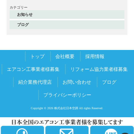
2025年12月
カテゴリー
お知らせ
2025年11月
ブログ
2025年10月
2025年9月
2025年8月
トップ
会社概要
採用情報
2025年7月
2025年6月
エアコン工事業者様募集
リフォーム協力業者様募集
2025年5月
紹介業務代理店
お問い合わせ
ブログ
2025年4月
プライバシーポリシー
2025年3月
2025年2月
Copyright © 2026 株式会社日本空調 All rights Reserved.
2025年1月
2024年12月