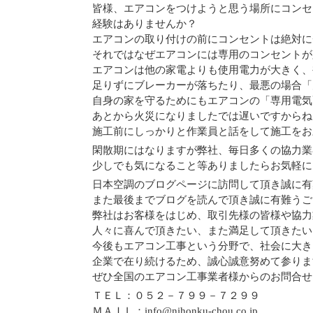
皆様、エアコンをつけようと思う場所にコンセ
経験はありませんか？
エアコンの取り付けの前にコンセントは絶対に
それではなぜエアコンには専用のコンセントが
エアコンは他の家電よりも使用電力が大きく、
足りずにブレーカーが落ちたり、最悪の場合「
自身の家を守るためにもエアコンの「専用電気
あとから火災になりましたでは遅いですからね
施工前にしっかりと作業員と話をして施工をお
閑散期にはなりますが弊社、毎日多くの協力業
少しでも気になること等ありましたらお気軽に
日本空調のブログページに訪問して頂き誠に有
また最後までブログを読んで頂き誠に有難うご
弊社はお客様をはじめ、取引先様の皆様や協力
人々に喜んで頂きたい、また満足して頂きたい
今後もエアコン工事という分野で、社会に大き
企業で在り続けるため、誠心誠意努めて参りま
ぜひ全国のエアコン工事業者様からのお問合せ
ＴＥＬ：０５２－７９９－７２９９
ＭＡＩＬ：info@nihonku-chou.co.jp