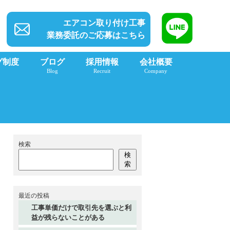
エアコン取り付け工事
業務委託のご応募はこちら
グ制度
ブログ
採用情報
会社概要
Blog
Recruit
Company
？
検索
検
索
最近の投稿
工事単価だけで取引先を選ぶと利
益が残らないことがある