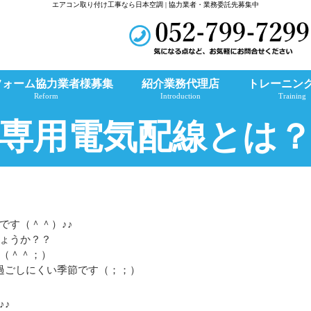
エアコン取り付け工事なら日本空調 | 協力業者・業務委託先募集中
フォーム協力業者様募集
紹介業務代理店
トレーニン
Reform
Introduction
Training
専用電気配線とは
です（＾＾）♪♪
ょうか？？
（＾＾；）
過ごしにくい季節です（；；）
♪♪