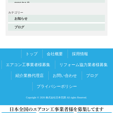
2026年1月
2025年12月
カテゴリー
お知らせ
2025年11月
ブログ
2025年10月
2025年9月
2025年8月
トップ
会社概要
採用情報
2025年7月
2025年6月
エアコン工事業者様募集
リフォーム協力業者様募集
2025年5月
紹介業務代理店
お問い合わせ
ブログ
2025年4月
プライバシーポリシー
2025年3月
2025年2月
Copyright © 2026 株式会社日本空調 All rights Reserved.
2025年1月