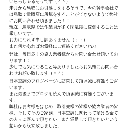
いらっしゃるそうです（＾＾）
来月から鳥取にお引越しをするそうで、今の幹事会社で
は鳥取で量販店に所属をすることができないようで弊社
にお問い合わせ頂きました！！
現在、鳥取県では作業員が多く閑散期に稼働することは
厳しいです。
お力になれず申し訳ありません（；；）
また何かあればお気軽にご連絡くださいね♪♪
弊社、毎日多くの協力業者様からお問い合わせ頂いてお
ります！！
少しでも気になること等ありましたらお気軽にお問い合
わせお願い致します（＾＾）
日本空調のブログページに訪問して頂き誠に有難うござ
います。
また最後までブログを読んで頂き誠に有難うございま
す。
弊社はお客様をはじめ、取引先様の皆様や協力業者の皆
様、そしてそのご家族、日本空調に関わって頂ける全て
の人々に喜んで頂きたい、また満足して頂きたいという
想いから設立致しました。