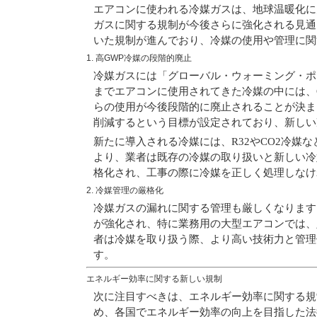
エアコンに使われる冷媒ガスは、地球温暖化に
ガスに関する規制が今後さらに強化される見通
いた規制が進んでおり、冷媒の使用や管理に関
1. 高GWP冷媒の段階的廃止
冷媒ガスには「グローバル・ウォーミング・ポ
までエアコンに使用されてきた冷媒の中には、G
らの使用が今後段階的に廃止されることが決ま
削減する
という目標が設定されており、新しい
新たに導入される冷媒には、
R32
や
CO2冷媒
な
より、業者は既存の冷媒の取り扱いと新しい冷
格化され、工事の際に冷媒を正しく処理しなけ
2. 冷媒管理の厳格化
冷媒ガスの漏れに関する管理も厳しくなります
が強化され、特に業務用の大型エアコンでは、
者は冷媒を取り扱う際、より高い技術力と管理
す。
エネルギー効率に関する新しい規制
次に注目すべきは、エネルギー効率に関する規
め、各国でエネルギー効率の向上を目指した法