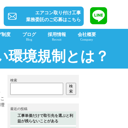
エアコン取り付け工事
業務委託のご応募はこちら
グ制度
ブログ
採用情報
会社概要
Blog
Recruit
Company
い環境規制とは？
検索
検
索
特
。こ
に理
最近の投稿
工事単価だけで取引先を選ぶと利
。
益が残らないことがある