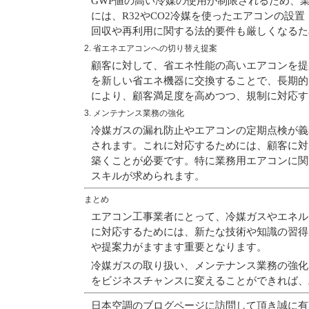
GWP値の高い冷媒の使用が制限されるため、
には、R32やCO2冷媒を使ったエアコンの設
回収や再利用に関する法的要件も厳しくなるた
2. 省エネエアコンへの切り替え提案
顧客に対して、省エネ性能の高いエアコンを提
を新しい省エネ機器に交換することで、長期的
により、顧客満足度を高めつつ、規制に対応す
3. メンテナンス業務の強化
冷媒ガスの漏れ防止やエアコンの定期点検が義
されます。これに対応するためには、顧客に対
築くことが必要です。特に業務用エアコンに関
スキルが求められます。
まとめ
エアコン工事業者にとって、冷媒ガスやエネル
に対応するためには、新たな技術や知識の習得
や提案力がますます重要となります。
冷媒ガスの取り扱い、メンテナンス業務の強化
をビジネスチャンスに変えることができれば、
日本空調のブログページに訪問して頂き誠に有