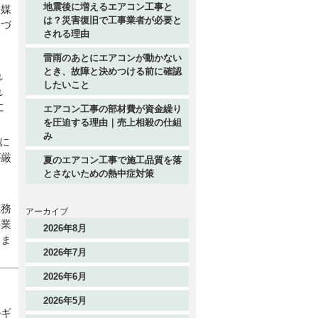
地震後に増えるエアコン工事と
冷媒
は？災害復旧で工事業者が必要と
基づ
される理由
雷雨のあとにエアコンが動かない
とき、故障と決めつける前に確認
れ
したいこと
れ
に
エアコン工事の部材費が資金繰り
を圧迫する理由｜売上相殺の仕組
み
に
が厳
夏のエアコン工事で施工品質を落
とさないための熱中症対策
義務
アーカイブ
事業
2026年8月
りま
2026年7月
2026年6月
た
2026年5月
ルギ