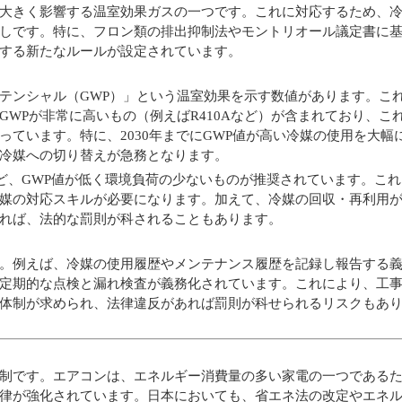
大きく影響する温室効果ガスの一つです。これに対応するため、
しです。特に、
フロン類の排出抑制法
や
モントリオール議定書
に
する新たなルールが設定されています。
テンシャル（GWP）」という温室効果を示す数値があります。こ
WPが非常に高いもの（例えばR410Aなど）が含まれており、こ
っています。特に、
2030年までにGWP値が高い冷媒の使用を大幅
冷媒への切り替えが急務となります。
ど、GWP値が低く環境負荷の少ないものが推奨されています。これ
媒の対応スキルが必要になります。加えて、冷媒の回収・再利用
れば、法的な罰則が科されることもあります。
。例えば、冷媒の使用履歴やメンテナンス履歴を
記録し報告する
定期的な点検と漏れ検査が義務化されています。これにより、工
体制が求められ、法律違反があれば罰則が科せられるリスクもあ
制です。エアコンは、エネルギー消費量の多い家電の一つである
律が強化されています。日本においても、
省エネ法
の改定やエネ