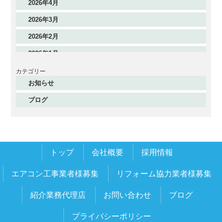
2026年4月
2026年3月
2026年2月
2026年1月
2025年12月
カテゴリー
お知らせ
2025年11月
ブログ
2025年10月
2025年9月
2025年8月
トップ
会社概要
採用情報
2025年7月
2025年6月
エアコン工事業者様募集
リフォーム協力業者様募集
2025年5月
紹介業務代理店
お問い合わせ
ブログ
2025年4月
プライバシーポリシー
2025年3月