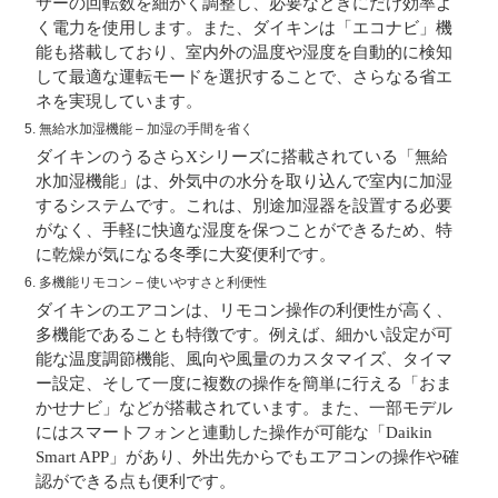
サーの回転数を細かく調整し、必要なときにだけ効率よ
く電力を使用します。また、ダイキンは「エコナビ」機
能も搭載しており、室内外の温度や湿度を自動的に検知
して最適な運転モードを選択することで、さらなる省エ
ネを実現しています。
5.
無給水加湿機能
– 加湿の手間を省く
ダイキンのうるさらXシリーズに搭載されている「無給
水加湿機能」は、外気中の水分を取り込んで室内に加湿
するシステムです。これは、別途加湿器を設置する必要
がなく、手軽に快適な湿度を保つことができるため、特
に乾燥が気になる冬季に大変便利です。
6.
多機能リモコン
– 使いやすさと利便性
ダイキンのエアコンは、リモコン操作の利便性が高く、
多機能であることも特徴です。例えば、細かい設定が可
能な温度調節機能、風向や風量のカスタマイズ、タイマ
ー設定、そして一度に複数の操作を簡単に行える「おま
かせナビ」などが搭載されています。また、一部モデル
にはスマートフォンと連動した操作が可能な「Daikin
Smart APP」があり、外出先からでもエアコンの操作や確
認ができる点も便利です。