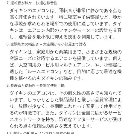
7.
運転音が静か
– 快適な静音性
ダイキンのエアコンは、運転音が非常に静かである点も
高く評価されています。特に寝室や子供部屋など、静か
な環境が求められる場所での使用に適しています。ダイ
キンは、エアコン内部のファンやモーターの設計を見直
し、運転音を最小限に抑える技術を開発しています。
8.
空調能力の幅広さ
– 大空間から小部屋まで対応
ダイキンは、家庭用から商業用まで、さまざまな規模の
空調ニーズに対応するエアコンを提供しています。例え
ば、大空間用の「ビル用マルチエアコン」や、小部屋に
適した「ルームエアコン」など、目的に応じて最適な機
種を選べるのもダイキンの強みです。
9.
長寿命と信頼性
– 長期間使用可能
ダイキンのエアコンは、その耐久性の高さでも知られて
います。しっかりとした製品設計と厳しい品質管理によ
り、故障が少なく、長期間にわたって安定して使用でき
るのが特徴です。また、ダイキンは全国に広がるサービ
スネットワークを持ち、迅速なアフターサービスが受け
られる点も信頼性の高さを支えています。
10.
環境への配慮
– ノンフロン冷媒の採用