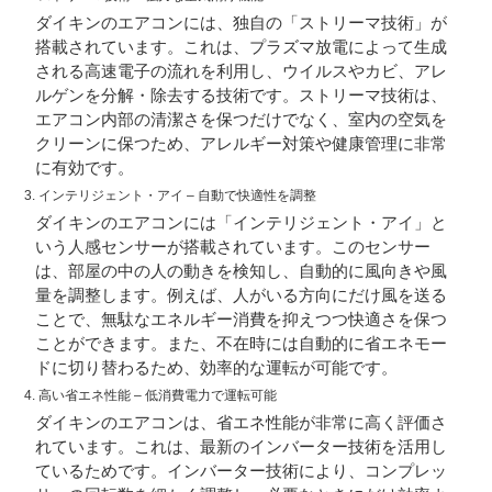
ダイキンのエアコンには、独自の「ストリーマ技術」が
搭載されています。これは、プラズマ放電によって生成
される高速電子の流れを利用し、ウイルスやカビ、アレ
ルゲンを分解・除去する技術です。ストリーマ技術は、
エアコン内部の清潔さを保つだけでなく、室内の空気を
クリーンに保つため、アレルギー対策や健康管理に非常
に有効です。
3.
インテリジェント・アイ
– 自動で快適性を調整
ダイキンのエアコンには「インテリジェント・アイ」と
いう人感センサーが搭載されています。このセンサー
は、部屋の中の人の動きを検知し、自動的に風向きや風
量を調整します。例えば、人がいる方向にだけ風を送る
ことで、無駄なエネルギー消費を抑えつつ快適さを保つ
ことができます。また、不在時には自動的に省エネモー
ドに切り替わるため、効率的な運転が可能です。
4.
高い省エネ性能
– 低消費電力で運転可能
ダイキンのエアコンは、省エネ性能が非常に高く評価さ
れています。これは、最新のインバーター技術を活用し
ているためです。インバーター技術により、コンプレッ