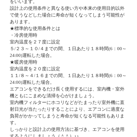
をいいます。
設計上の使用条件と異なる使い方や本来の使用目的以外
で使うなどした場合に寿命が短くなってしまう可能性が
あります。
★標準的な使用条件とは
・冷房使用時
室内温度を２７度に設定
５/２３～１０/４までの間、１日あたり１８時間(6：00～
24:00)運転した場合。
★暖房使用時
室内温度を２０度に設定
１１/８～４/１６までの間、１日あたり１８時間(6：00～
24:00)運転した場合。
エアコンをできるだけ長く使用するには、室内機・室外
機ともにこまめな清掃を心がけましょう。
室内機フィルターにホコリなどがたまったり室外機に直
射日光が当たったりすることにより、エアコンに過度な
負荷がかかってしまうと寿命が短くなる可能性もありま
す。
しっかりと設計上の使用方法に基づき、エアコンを使用
するようにしましょう（＾＾）♪♪