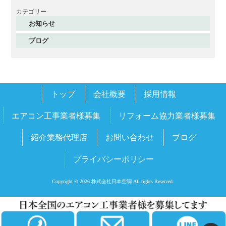
2025年12月
カテゴリー
お知らせ
2025年11月
ブログ
2025年10月
2025年9月
2025年8月
トップ
会社概要
採用情報
2025年7月
2025年6月
エアコン工事業者様募集
リフォーム協力業者様募集
2025年5月
紹介業務代理店
お問い合わせ
ブログ
2025年4月
プライバシーポリシー
2025年3月
2025年2月
Copyright © 2026 株式会社日本空調 All rights Reserved.
2025年1月
2024年12月