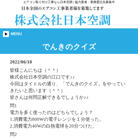
エアコン取り付け工事なら日本空調 | 協力業者・業務委託先募集中
MENU
でんきのクイズ
2022/06/18
皆様こんにちは（＾＾）
株式会社日本空調の江口です♪♪
今回はタイトルの通り、「でんきのクイズ」をやってい
きたいと思います（＾＾）
皆さんは何問正解できるでしょうか♪♪
問1
電力を多く使ったのはどちらでしょう？
1.消費電力800Wの電子レンジを１分使った。
2.消費電力40Wの白熱電球を20分つけた。
問2