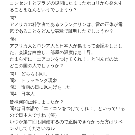
コンセントとプラグの隙間にたまったホコリから発火す
ることをなんというでしょうう？
問3
アメリカの科学者であるフランクリンは、雷の正体が電
気であることをどんな実験で証明したでしょうか？
問4
アフリカ人とロシア人と日本人が集まって会議をしまし
た。会議は白熱し、部屋の温度は急上昇。
たまらずに「エアコンをつけてくれ！」と叫んだのは、
どこの国の人でしょうか？
問1 どちらも同じ
問2 トラッキング現象
問3 雷雨の日に凧あげをした
問4 日本人
皆様何問正解しましたか？
問4は日本語で「エアコンをつけてくれ！」といっている
ので日本人ですね（笑）
いつか第二回も開催するので正解できなかった方はリベ
ンジしてくださいね♪♪