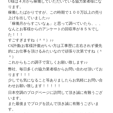
U様は４月から稼働していただいている協力業者様にな
ります。
稼働したばかりですが、この時期で１００万以上の売り
上げを出していました♪♪
「稼働月からすごいなぁ」と思って調べていたら、、、
なんとお客様からのアンケートの回収率が８５％でし
た！！！
すごすぎますね（＾＾）♪♪
CS評価(お客様評価)がいい方は工事歴に左右されず優先
的にお仕事を頂けるみたいなので頑張り次第ですね（＾
＾）
これからもこの調子で宜しくお願い致します♪♪
弊社、毎日多くの協力業者様からお問い合わせ頂いてお
ります！！！
少しでも気になること等ありましたらお気軽にお問い合
わせお願い致します！！！！！
日本空調のブログページに訪問して頂き誠に有難うござ
います。
また最後までブログを読んで頂き誠に有難うございま
す。