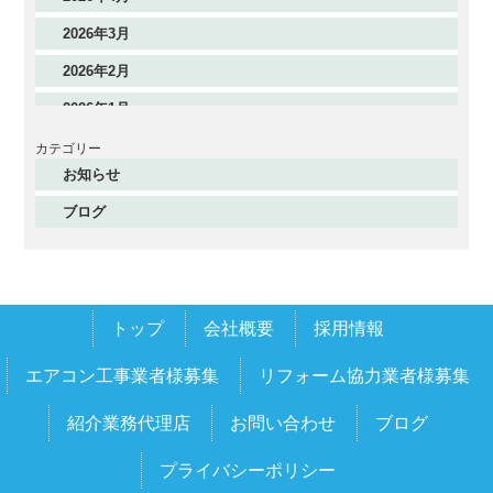
2026年3月
2026年2月
2026年1月
2025年12月
カテゴリー
お知らせ
2025年11月
ブログ
2025年10月
2025年9月
2025年8月
トップ
会社概要
採用情報
2025年7月
2025年6月
エアコン工事業者様募集
リフォーム協力業者様募集
2025年5月
紹介業務代理店
お問い合わせ
ブログ
2025年4月
プライバシーポリシー
2025年3月