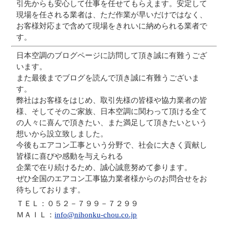
引先からも安心して仕事を任せてもらえます。安定して
現場を任される業者は、ただ作業が早いだけではなく、
お客様対応まで含めて現場をきれいに納められる業者で
す。
日本空調のブログページに訪問して頂き誠に有難うござ
います。
また最後までブログを読んで頂き誠に有難うございま
す。
弊社はお客様をはじめ、取引先様の皆様や協力業者の皆
様、そしてそのご家族、日本空調に関わって頂ける全て
の人々に喜んで頂きたい、また満足して頂きたいという
想いから設立致しました。
今後もエアコン工事という分野で、社会に大きく貢献し
皆様に喜びや感動を与えられる
企業で在り続けるため、誠心誠意努めて参ります。
ぜひ全国のエアコン工事協力業者様からのお問合せをお
待ちしております。
ＴＥＬ：０５２－７９９－７２９９
ＭＡＩＬ：
info@nihonku-chou.co.jp