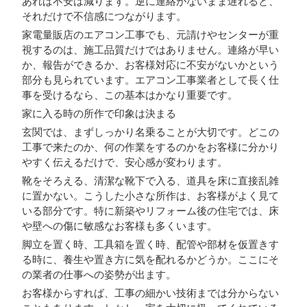
あれば不安は減ります。逆に連絡がないまま遅れると、
それだけで不信感につながります。
家電量販店のエアコン工事でも、元請けやセンターが重
視するのは、施工品質だけではありません。連絡が早い
か、報告ができるか、お客様対応に不安がないかという
部分も見られています。エアコン工事業者として長く仕
事を受けるなら、この基本はかなり重要です。
家に入る時の所作で印象は決まる
玄関では、まずしっかり名乗ることが大切です。どこの
工事で来たのか、何の作業をするのかをお客様に分かり
やすく伝えるだけで、安心感が変わります。
靴をそろえる、清潔な靴下で入る、道具を床に直接乱雑
に置かない。こうした小さな所作は、お客様がよく見て
いる部分です。特に新築やリフォーム後の住宅では、床
や壁への傷に敏感なお客様も多くいます。
脚立を置く時、工具箱を置く時、配管や部材を仮置きす
る時に、養生や置き方に気を配れるかどうか。ここにそ
の業者の仕事への姿勢が出ます。
お客様からすれば、工事の細かい技術までは分からない