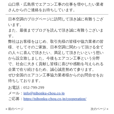
山口県・広島県でエアコン工事の仕事を増やしたい業者
さんからのご連絡をお待ちしています。
日本空調のブログページに訪問して頂き誠に有難うござ
います。
また、最後までブログを読んで頂き誠に有難うございま
す。
弊社はお客様をはじめ、取引先様の皆様や協力業者の皆
様、そしてそのご家族、日本空調に関わって頂ける全て
の人々に喜んで頂きたい、満足して頂きたいという想い
から設立致しました。今後もエアコン工事という分野
で、社会に大きく貢献し皆様に喜びや感動を与えられる
企業で在り続けるため、誠心誠意努めて参ります。
ぜひ全国のエアコン工事協力業者様からのお問合せをお
待ちしております。
お電話：052-799-299
メール：
info@nihonku-chou.co.jp
ご応募：
https://nihonku-chou.co.jp/cooperation/
« 前のページ
次のページ »