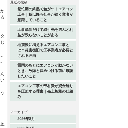
最近の投稿
繁忙期の終盤で差がつくエアコン
のか
工事｜秋以降も仕事が続く業者が
いる
意識していること
工事単価だけで取引先を選ぶと利
益が残らないことがある
トタ
感じ
地震後に増えるエアコン工事と
は？災害復旧で工事業者が必要と
に
される理由
す。
雷雨のあとにエアコンが動かない
とき、故障と決めつける前に確認
ほん
したいこと
てい
エアコン工事の部材費が資金繰り
を圧迫する理由｜売上相殺の仕組
こう
み
な
アーカイブ
2026年8月
、屋