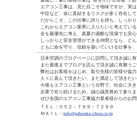
最後に：夏の屋根作業は“命をかける現場”で
エアコン工事は、見た目こそ地味ですが、実は
中症など、命に直結するリスクが多く存在して
だからこそ、この仕事に誇りを持ち、しっかり
これからエアコン業界に入りたいと考えている
全を最優先に考え、真夏の過酷な現場でも安心
しっかりと安全管理ができる仲間となら、どん
ともに命を守り、信頼を築いていける仕事を、
日本空調のブログページに訪問して頂き誠に有
また最後までブログを読んで頂き誠に有難うご
弊社はお客様をはじめ、取引先様の皆様や協力
人々に喜んで頂きたい、また満足して頂きたい
今後もエアコン工事という分野で、社会に大き
企業で在り続けるため、誠心誠意努めて参りま
ぜひ全国のエアコン工事協力業者様からのお問
ＴＥＬ：０５２－７９９－７２９９
ＭＡＩＬ：
info@nihonku-chou.co.jp