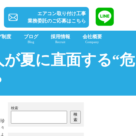
エアコン取り付け工事
業務委託のご応募はこちら
グ制度
ブログ
採用情報
会社概要
Blog
Recruit
Company
が夏に直面する“危
？
検索
検
索
も珍
多々
しょ