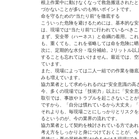
根上作業中に動けなくなって救急搬送されたと
づかないことが多いのも怖いポイントです。
命を守るための“当たり前”を徹底する
こういった危険を避けるためには、基本的な安
は、現場では“当たり前”に行われているべき
まず、安全帯（ハーネス）と命綱の着用。これ
も、重くても、これを省略しては命を危険に晒
次に、定期的な水分・塩分補給。2リットル以
することも忘れてはいけません。最近では、空
ています。
また、現場によっては二人一組での作業を徹底
みも増えています。
協力業者として求められるのは“安全意識の高さ
今、多くの現場では「技術力」以上に「安全意
取引では、事故やトラブルを起こさないことが
ですから、「自分は慣れているから大丈夫」「
それよりも、毎現場ごとにしっかりとリスクを
るというのが、今の業界の流れです。
協力業者として契約を検討されている方であれ
考え方をしっかりと身につけておくことが、今